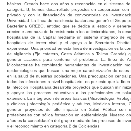
básicas. Creado hace dos años y reconocido en el sistema de 
categoría B, hemos desarrollado proyectos en cooperación con e
privado y con la financiación de convocatorias de investigac
Universidad. La línea de resistencia bacteriana generó el Grupo pa
Bacteriana GREBO, entidad que se dedica al estudio y generac
creciente amenaza de la resistencia a los antimicrobianos, la des
hospitalaria de la Capital mediante un sistema integrado de vig
hospitales de tercer nivel y el apoyo a la Secretaria Distrit
experiencia. Una prioridad en esta línea de investigación es la c
de vigilancia (Eje cafetero, Costa Atlántica y Tolima Grande
generar acciones para contener el problema. La línea de As
Micobacterias ha combinado herramientas de investigación mol
epidemiológicos que buscan una mejor caracterización de estos
en la salud de nuestras poblaciones. Una preocupación central 
todas las infecciones a nivel hospitalario, es por esto que la líne
la Infección Hospitalaria desarrolla proyectos que buscan minimi
y apoyar los procesos educativos a los profesionales en salu
extensión. La integración de áreas básicas (Microbiología, Virolog
y clínicas (Infectología pediátrica y adultos, Medicina Interna, 
generar proyectos de alto impacto en Salud Pública con u
profesionales con sólida formación en epidemiología. Nuestro obj
años es la consolidación del grupo mediante los procesos de inve
y el reconocimiento en categoría B de Colciencias.