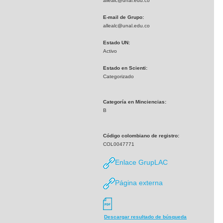
allealc@unal.edu.co
E-mail de Grupo:
allealc@unal.edu.co
Estado UN:
Activo
Estado en Scienti:
Categorizado
Categoría en Minciencias:
B
Código colombiano de registro:
COL0047771
Enlace GrupLAC
Página externa
Descargar resultado de búsqueda