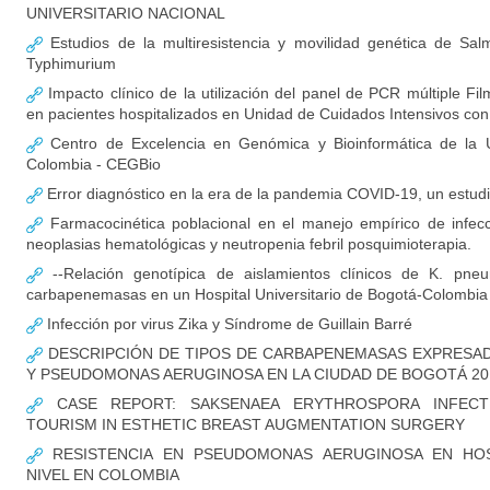
UNIVERSITARIO NACIONAL
Estudios de la multiresistencia y movilidad genética de Salm
Typhimurium
Impacto clínico de la utilización del panel de PCR múltiple F
en pacientes hospitalizados en Unidad de Cuidados Intensivos c
Centro de Excelencia en Genómica y Bioinformática de la U
Colombia - CEGBio
Error diagnóstico en la era de la pandemia COVID-19, un estud
Farmacocinética poblacional en el manejo empírico de infec
neoplasias hematológicas y neutropenia febril posquimioterapia.
--Relación genotípica de aislamientos clínicos de K. pne
carbapenemasas en un Hospital Universitario de Bogotá-Colombia
Infección por virus Zika y Síndrome de Guillain Barré
DESCRIPCIÓN DE TIPOS DE CARBAPENEMASAS EXPRESADA
Y PSEUDOMONAS AERUGINOSA EN LA CIUDAD DE BOGOTÁ 20
CASE REPORT: SAKSENAEA ERYTHROSPORA INFECT
TOURISM IN ESTHETIC BREAST AUGMENTATION SURGERY
RESISTENCIA EN PSEUDOMONAS AERUGINOSA EN HOS
NIVEL EN COLOMBIA