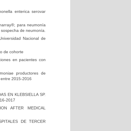
onella enterica serovar
ilmarray®; para neumonía
on sospecha de neumonía.
niversidad Nacional de
io de cohorte
ciones en pacientes con
umoniae productores de
 entre 2015-2016
S EN KLEBSIELLA SP.
16-2017
ION AFTER MEDICAL
PITALES DE TERCER