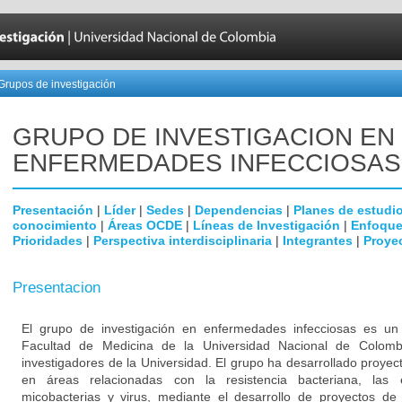
Grupos de investigación
GRUPO DE INVESTIGACION EN
ENFERMEDADES INFECCIOSAS
Presentación
|
Líder
|
Sedes
|
Dependencias
|
Planes de estudi
conocimiento
|
Áreas OCDE
|
Líneas de Investigación
|
Enfoque
Prioridades
|
Perspectiva interdisciplinaria
|
Integrantes
|
Proye
Presentacion
El grupo de investigación en enfermedades infecciosas es un g
Facultad de Medicina de la Universidad Nacional de Colomb
investigadores de la Universidad. El grupo ha desarrollado proyec
en áreas relacionadas con la resistencia bacteriana, las
micobacterias y virus, mediante el desarrollo de proyectos de 