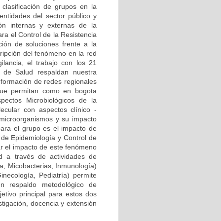
clasificación de grupos en la
ntidades del sector público y
ión internas y externas de la
ra el Control de la Resistencia
ión de soluciones frente a la
cripción del fenómeno en la red
ilancia, el trabajo con los 21
al de Salud respaldan nuestra
onformación de redes regionales
) que permitan como en bogota
pectos Microbiológicos de la
ecular con aspectos clínico -
 microorganismos y su impacto
para el grupo es el impacto de
a de Epidemiología y Control de
zar el impacto de este fenómeno
d a través de actividades de
ía, Micobacterias, Inmunología)
Ginecología, Pediatría) permite
n respaldo metodológico de
etivo principal para estos dos
stigación, docencia y extensión