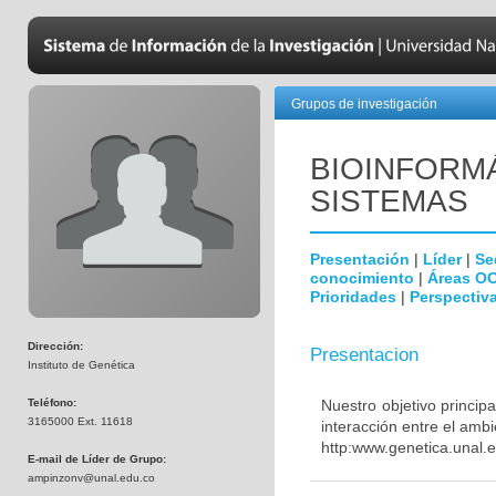
Grupos de investigación
BIOINFORMÁ
SISTEMAS
Presentación
|
Líder
|
Se
conocimiento
|
Áreas O
Prioridades
|
Perspectiva
Dirección:
Presentacion
Instituto de Genética
Teléfono:
Nuestro objetivo princi
3165000 Ext. 11618
interacción entre el amb
http:www.genetica.unal.
E-mail de Líder de Grupo:
ampinzonv@unal.edu.co