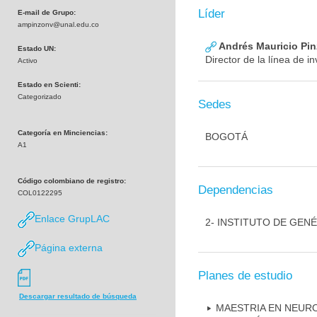
Líder
E-mail de Grupo:
ampinzonv@unal.edu.co
Andrés Mauricio Pin
Estado UN:
Director de la línea de 
Activo
Estado en Scienti:
Categorizado
Sedes
Categoría en Minciencias:
BOGOTÁ
A1
Código colombiano de registro:
Dependencias
COL0122295
Enlace GrupLAC
2- INSTITUTO DE GEN
Página externa
Planes de estudio
Descargar resultado de búsqueda
MAESTRIA EN NEUR