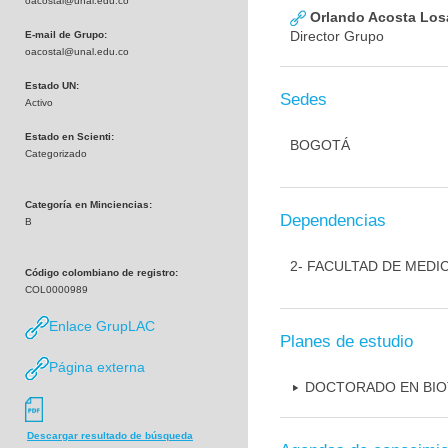
oacostal@unal.edu.co
Orlando Acosta Los
Director Grupo
E-mail de Grupo:
oacostal@unal.edu.co
Estado UN:
Sedes
Activo
Estado en Scienti:
BOGOTÁ
Categorizado
Categoría en Minciencias:
Dependencias
B
2- FACULTAD DE MEDI
Código colombiano de registro:
COL0000989
Enlace GrupLAC
Planes de estudio
Página externa
DOCTORADO EN BI
Descargar resultado de búsqueda