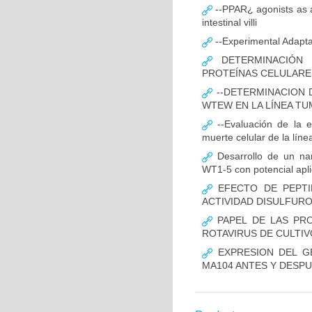
--PPAR¿ agonists as an
intestinal villi
--Experimental Adaptat
DETERMINACIÓN 
PROTEÍNAS CELULARES
--DETERMINACION D
WTEW EN LA LÍNEA T
--Evaluación de la 
muerte celular de la lín
Desarrollo de un nano
WT1-5 con potencial apli
EFECTO DE PEPTI
ACTIVIDAD DISULFUR
PAPEL DE LAS PROT
ROTAVIRUS DE CULTIV
EXPRESION DEL GE
MA104 ANTES Y DESPU