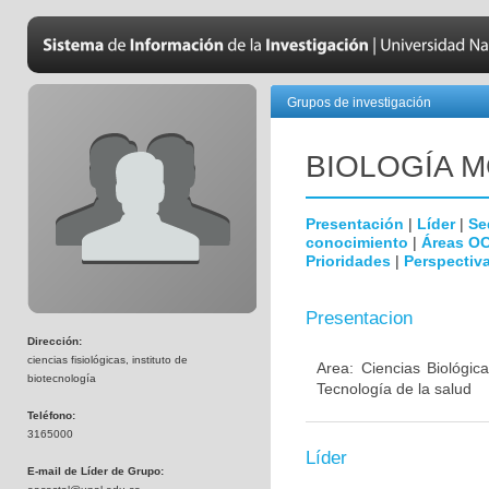
Grupos de investigación
BIOLOGÍA 
Presentación
|
Líder
|
Se
conocimiento
|
Áreas O
Prioridades
|
Perspectiva
Presentacion
Dirección:
ciencias fisiológicas, instituto de
Area: Ciencias Biológic
biotecnología
Tecnología de la salud
Teléfono:
3165000
Líder
E-mail de Líder de Grupo: