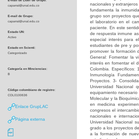
E-mail de Líder de Grupo:
nacionales y extranjeros
caparral@unal.edu.co
fundamenta la inmunidad
grupo son proyectos que 
E-mail de Grupo:
el laboratorio en el c
caparral@unal.edu.co
paciente. En este sentid
Estado UN:
de respuesta inmune asoc
Activo
especial interés para e
estudiantes de pre y po
Estado en Scienti:
promover la formación 
Categorizado
General: Fomentar la vi
interés en fomentar el d
Colombia. Específicos: 
Categoría en Minciencias:
B
Inmunología Fundamen
Proyectos. 3- Consolida
Universidad Nacional q
Código colombiano de registro:
equipamiento necesario p
COL0100636
Molecular y la Bioquímica
en medicina experimen
Enlace GrupLAC
congresos el intercambi
nacionales e internac
Página externa
Universidad Nacional su
grado a los proyectos de
a la formación de nuevo