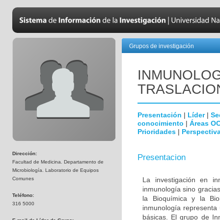
Grupos de investigación
INMUNOLOGÍ
TRASLACIO
Presentación
|
Líder
|
Se
conocimiento
|
Áreas O
Prioridades
|
Perspectiva
Dirección:
Presentacion
Facultad de Medicina. Departamento de
Microbiología. Laboratorio de Equipos
Comunes
La investigación en i
inmunología sino gracias
Teléfono:
la Bioquímica y la Biol
316 5000
inmunología representa u
básicas. El grupo de In