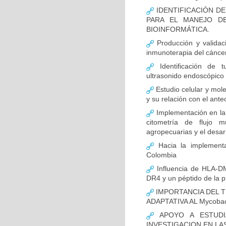
IDENTIFICACIÓN D
PARA EL MANEJO D
BIOINFORMÁTICA.
Producción y validac
inmunoterapia del cánce
Identificación de 
ultrasonido endoscópico
Estudio celular y mol
y su relación con el ante
Implementación en la
citometría de flujo m
agropecuarias y el desar
Hacia la implementa
Colombia
Influencia de HLA-DM
DR4 y un péptido de la p
IMPORTANCIA DEL T
ADAPTATIVA AL Mycobact
APOYO A ESTUDI
INVESTIGACION EN LA