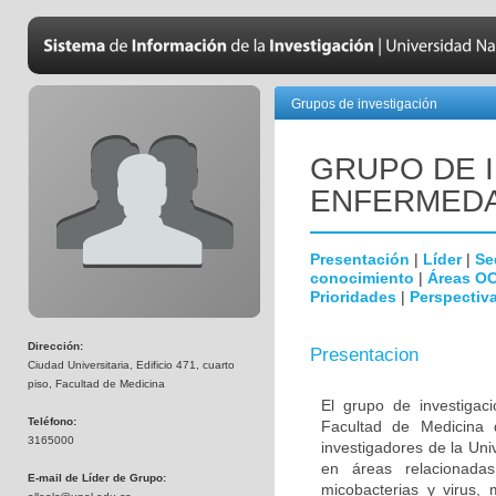
Grupos de investigación
GRUPO DE 
ENFERMEDA
Presentación
|
Líder
|
Se
conocimiento
|
Áreas O
Prioridades
|
Perspectiva
Dirección:
Presentacion
Ciudad Universitaria, Edificio 471, cuarto
piso, Facultad de Medicina
El grupo de investigac
Teléfono:
Facultad de Medicina 
3165000
investigadores de la Uni
en áreas relacionada
E-mail de Líder de Grupo:
micobacterias y virus, 