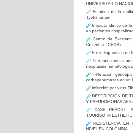
UNIVERSITARIO NACIO
Estudios de la multir
Typhimurium
Impacto clínico de la
en pacientes hospitaliz
Centro de Excelenci
Colombia - CEGBio
Error diagnóstico en 
Farmacocinética pobl
neoplasias hematológicas
--Relación genotípi
carbapenemasas en un Ho
Infección por virus Zi
DESCRIPCIÓN DE T
Y PSEUDOMONAS AERU
CASE REPORT: S
TOURISM IN ESTHETI
RESISTENCIA EN 
NIVEL EN COLOMBIA