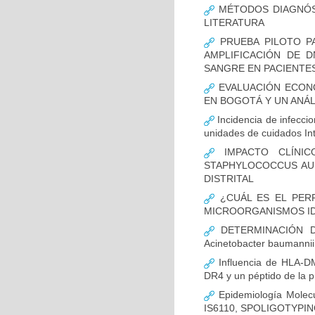
MÉTODOS DIAGNÓST
LITERATURA
PRUEBA PILOTO PA
AMPLIFICACIÓN DE 
SANGRE EN PACIENTES
EVALUACIÓN ECON
EN BOGOTÁ Y UN ANÁL
Incidencia de infecci
unidades de cuidados In
IMPACTO CLÍNIC
STAPHYLOCOCCUS AUR
DISTRITAL
¿CUÁL ES EL PERF
MICROORGANISMOS ID
DETERMINACIÓN D
Acinetobacter bauman
Influencia de HLA-DM
DR4 y un péptido de la p
Epidemiología Molecu
IS6110, SPOLIGOTYPING