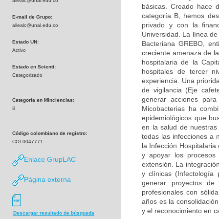
allealc@unal.edu.co
básicas. Creado hace d
categoría B, hemos desa
E-mail de Grupo:
privado y con la finan
allealc@unal.edu.co
Universidad. La línea de
Estado UN:
Bacteriana GREBO, enti
Activo
creciente amenaza de la 
hospitalaria de la Capi
Estado en Scienti:
hospitales de tercer n
Categorizado
experiencia. Una priorid
de vigilancia (Eje caf
generar acciones para
Categoría en Minciencias:
Micobacterias ha combi
B
epidemiológicos que bu
en la salud de nuestras
Código colombiano de registro:
todas las infecciones a 
COL0047771
la Infección Hospitalari
y apoyar los procesos 
Enlace GrupLAC
extensión. La integració
y clínicas (Infectología
Página externa
generar proyectos de
profesionales con sólid
años es la consolidación
y el reconocimiento en c
Descargar resultado de búsqueda