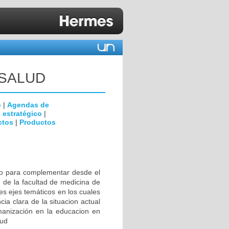
 SALUD
o
|
Agendas de
 estratégico
|
ctos
|
Productos
do para complementar desde el
d de la facultad de medicina de
es ejes temáticos en los cuales
ia clara de la situacion actual
manización en la educacion en
lud