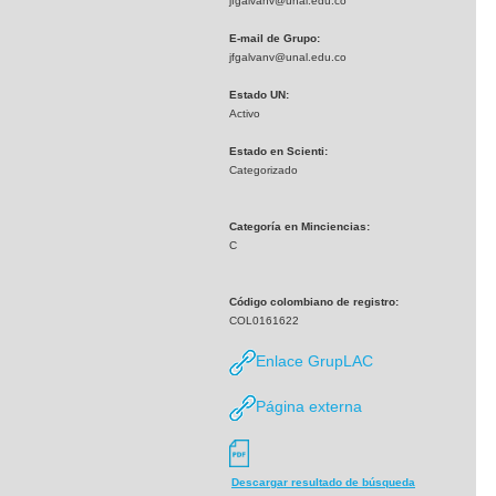
jfgalvanv@unal.edu.co
E-mail de Grupo:
jfgalvanv@unal.edu.co
Estado UN:
Activo
Estado en Scienti:
Categorizado
Categoría en Minciencias:
C
Código colombiano de registro:
COL0161622
Enlace GrupLAC
Página externa
Descargar resultado de búsqueda