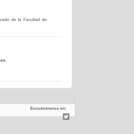
grado de la Facultad de
dos.
Encuéntrenos en: