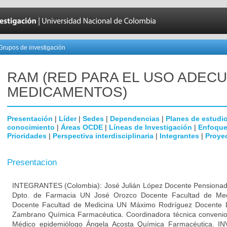
Grupos de investigación
RAM (RED PARA EL USO ADEC
MEDICAMENTOS)
Presentación
|
Líder
|
Sedes
|
Dependencias
|
Planes de estudi
conocimiento
|
Áreas OCDE
|
Líneas de Investigación
|
Enfoque
Prioridades
|
Perspectiva interdisciplinaria
|
Integrantes
|
Proye
Presentacion
INTEGRANTES (Colombia): José Julián López Docente Pensionad
Dpto. de Farmacia UN José Orozco Docente Facultad de Med
Docente Facultad de Medicina UN Máximo Rodríguez Docente 
Zambrano Química Farmacéutica. Coordinadora técnica convenio
Médico epidemiólogo Ángela Acosta Química Farmacéutica.