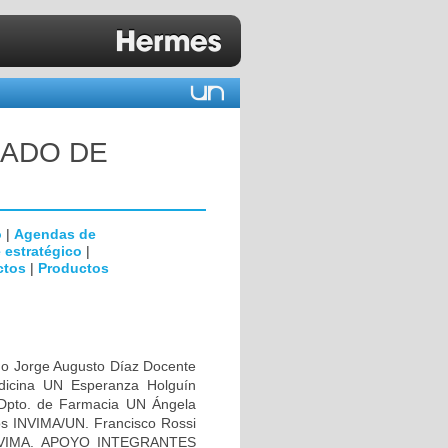
UADO DE
o
|
Agendas de
 estratégico
|
ctos
|
Productos
o Jorge Augusto Díaz Docente
icina UN Esperanza Holguín
Dpto. de Farmacia UN Ángela
s INVIMA/UN. Francisco Rossi
 INVIMA. APOYO INTEGRANTES