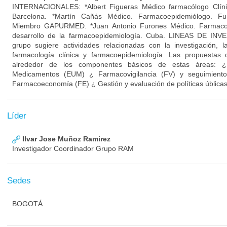
INTERNACIONALES: *Albert Figueras Médico farmacólogo Clíni
Barcelona. *Martín Cañás Médico. Farmacoepidemiólogo. Fu
Miembro GAPURMED. *Juan Antonio Furones Médico. Farmacoe
desarrollo de la farmacoepidemiología. Cuba. LINEAS DE I
grupo sugiere actividades relacionadas con la investigación, 
farmacología clínica y farmacoepidemiología. Las propuestas 
alrededor de los componentes básicos de estas áreas: ¿ 
Medicamentos (EUM) ¿ Farmacovigilancia (FV) y seguimiento
Farmacoeconomía (FE) ¿ Gestión y evaluación de políticas ública
Líder
Ilvar Jose Muñoz Ramirez
Investigador Coordinador Grupo RAM
Sedes
BOGOTÁ