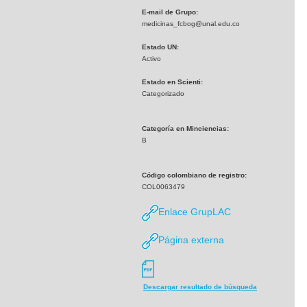
E-mail de Grupo:
medicinas_fcbog@unal.edu.co
Estado UN:
Activo
Estado en Scienti:
Categorizado
Categoría en Minciencias:
B
Código colombiano de registro:
COL0063479
Enlace GrupLAC
Página externa
Descargar resultado de búsqueda