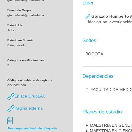
gharboledab@unal.edu.co
Líder
E-mail de Grupo:
gharboledab@unal.edu.co
Gonzalo Humberto A
Líder grupo investigació
Estado UN:
Activo
Sedes
Estado en Scienti:
Categorizado
BOGOTÁ
Categoría en Minciencias:
B
Dependencias
Código colombiano de registro:
COL0024006
2- FACULTAD DE MEDI
Enlace GrupLAC
Página externa
Planes de estudio
MAESTRIA EN GENE
Descargar resultado de búsqueda
MAESTRIA EN CIENC