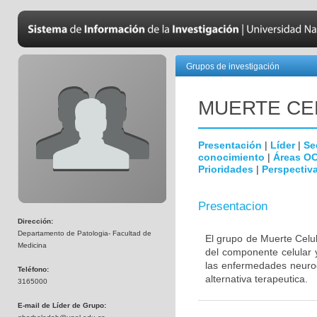
Grupos de investigación
MUERTE CE
Presentación
|
Líder
|
Se
conocimiento
|
Áreas O
Prioridades
|
Perspectiva
Presentacion
Dirección:
Departamento de Patologia- Facultad de
El grupo de Muerte Celul
Medicina
del componente celular 
las enfermedades neurod
Teléfono:
alternativa terapeutica.
3165000
E-mail de Líder de Grupo: