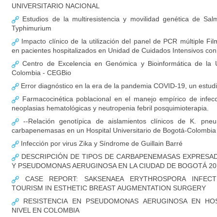
UNIVERSITARIO NACIONAL
Estudios de la multiresistencia y movilidad genética de Salm
Typhimurium
Impacto clínico de la utilización del panel de PCR múltiple F
en pacientes hospitalizados en Unidad de Cuidados Intensivos c
Centro de Excelencia en Genómica y Bioinformática de la U
Colombia - CEGBio
Error diagnóstico en la era de la pandemia COVID-19, un estud
Farmacocinética poblacional en el manejo empírico de infec
neoplasias hematológicas y neutropenia febril posquimioterapia.
--Relación genotípica de aislamientos clínicos de K. pne
carbapenemasas en un Hospital Universitario de Bogotá-Colombia
Infección por virus Zika y Síndrome de Guillain Barré
DESCRIPCIÓN DE TIPOS DE CARBAPENEMASAS EXPRESADA
Y PSEUDOMONAS AERUGINOSA EN LA CIUDAD DE BOGOTÁ 20
CASE REPORT: SAKSENAEA ERYTHROSPORA INFECT
TOURISM IN ESTHETIC BREAST AUGMENTATION SURGERY
RESISTENCIA EN PSEUDOMONAS AERUGINOSA EN HOS
NIVEL EN COLOMBIA