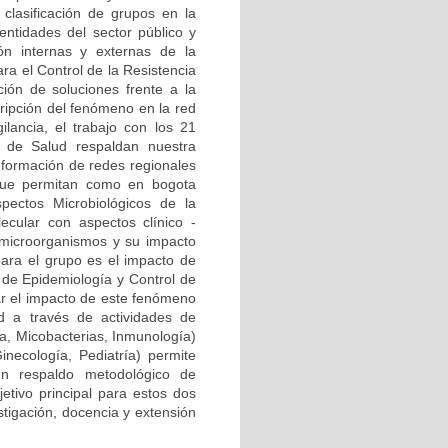
clasificación de grupos en la
ntidades del sector público y
ión internas y externas de la
ra el Control de la Resistencia
ión de soluciones frente a la
cripción del fenómeno en la red
ilancia, el trabajo con los 21
al de Salud respaldan nuestra
onformación de redes regionales
) que permitan como en bogota
pectos Microbiológicos de la
ecular con aspectos clínico -
 microorganismos y su impacto
para el grupo es el impacto de
a de Epidemiología y Control de
zar el impacto de este fenómeno
d a través de actividades de
ía, Micobacterias, Inmunología)
Ginecología, Pediatría) permite
n respaldo metodológico de
etivo principal para estos dos
stigación, docencia y extensión