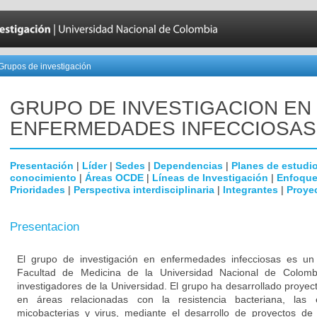
Grupos de investigación
GRUPO DE INVESTIGACION EN
ENFERMEDADES INFECCIOSAS
Presentación
|
Líder
|
Sedes
|
Dependencias
|
Planes de estudi
conocimiento
|
Áreas OCDE
|
Líneas de Investigación
|
Enfoque
Prioridades
|
Perspectiva interdisciplinaria
|
Integrantes
|
Proye
Presentacion
El grupo de investigación en enfermedades infecciosas es un g
Facultad de Medicina de la Universidad Nacional de Colomb
investigadores de la Universidad. El grupo ha desarrollado proyec
en áreas relacionadas con la resistencia bacteriana, las
micobacterias y virus, mediante el desarrollo de proyectos de 