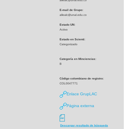
allealc@unal.edu.co
E-mail de Grupo:
allealc@unal.edu.co
Estado UN:
Activo
Estado en Scienti:
Categorizado
Categoría en Minciencias:
B
Código colombiano de registro:
COL0047771
Enlace GrupLAC
Página externa
Descargar resultado de búsqueda