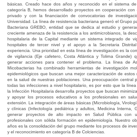
básicas. Creado hace dos años y reconocido en el sistema de 
categoría B, hemos desarrollado proyectos en cooperación con e
privado y con la financiación de convocatorias de investigac
Universidad. La línea de resistencia bacteriana generó el Grupo pa
Bacteriana GREBO, entidad que se dedica al estudio y generac
creciente amenaza de la resistencia a los antimicrobianos, la des
hospitalaria de la Capital mediante un sistema integrado de vig
hospitales de tercer nivel y el apoyo a la Secretaria Distrit
experiencia. Una prioridad en esta línea de investigación es la c
de vigilancia (Eje cafetero, Costa Atlántica y Tolima Grande
generar acciones para contener el problema. La línea de As
Micobacterias ha combinado herramientas de investigación mol
epidemiológicos que buscan una mejor caracterización de estos
en la salud de nuestras poblaciones. Una preocupación central 
todas las infecciones a nivel hospitalario, es por esto que la líne
la Infección Hospitalaria desarrolla proyectos que buscan minimi
y apoyar los procesos educativos a los profesionales en salu
extensión. La integración de áreas básicas (Microbiología, Virolog
y clínicas (Infectología pediátrica y adultos, Medicina Interna, 
generar proyectos de alto impacto en Salud Pública con u
profesionales con sólida formación en epidemiología. Nuestro obj
años es la consolidación del grupo mediante los procesos de inve
y el reconocimiento en categoría B de Colciencias.