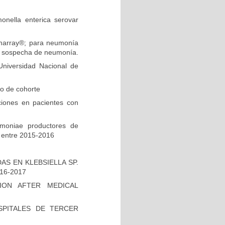
onella enterica serovar
ilmarray®; para neumonía
on sospecha de neumonía.
niversidad Nacional de
io de cohorte
ciones en pacientes con
umoniae productores de
 entre 2015-2016
S EN KLEBSIELLA SP.
16-2017
ION AFTER MEDICAL
PITALES DE TERCER