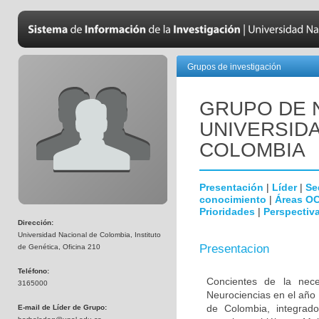
Grupos de investigación
GRUPO DE 
UNIVERSID
COLOMBIA
Presentación
|
Líder
|
Se
conocimiento
|
Áreas O
Prioridades
|
Perspectiva
Dirección:
Universidad Nacional de Colombia, Instituto
Presentacion
de Genética, Oficina 210
Teléfono:
Concientes de la neces
3165000
Neurociencias en el año
de Colombia, integrado
E-mail de Líder de Grupo: