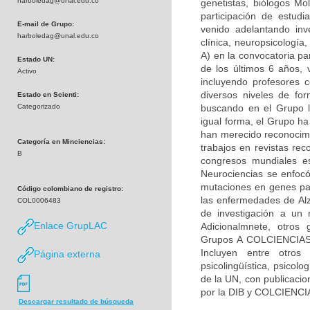
harboledag@unal.edu.co
genetistas, biólogos Mol
participación de estudi
E-mail de Grupo:
venido adelantando inv
harboledag@unal.edu.co
clínica, neuropsicologí
A) en la convocatoria pa
Estado UN:
de los últimos 6 años, 
Activo
incluyendo profesores c
diversos niveles de fo
Estado en Scienti:
Categorizado
buscando en el Grupo la
igual forma, el Grupo h
han merecido reconocimie
Categoría en Minciencias:
trabajos en revistas rec
B
congresos mundiales es
Neurociencias se enfocó
mutaciones en genes par
Código colombiano de registro:
las enfermedades de Alz
COL0006483
de investigación a un 
Enlace GrupLAC
Adicionalmnete, otros 
Grupos A COLCIENCIAS) 
Incluyen entre otros 
Página externa
psicolingüística, psicolo
de la UN, con publicacio
por la DIB y COLCIENCI
Descargar resultado de búsqueda