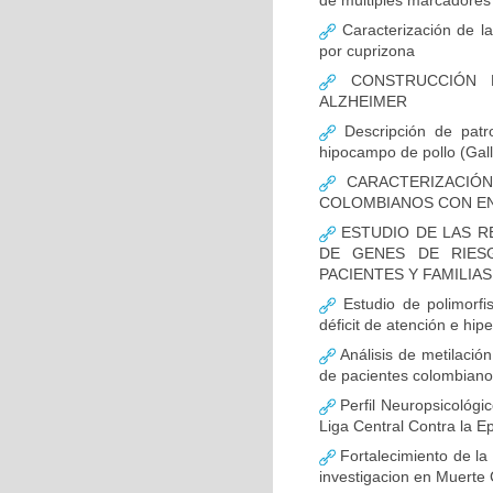
de múltiples marcadores 
Caracterización de la
por cuprizona
CONSTRUCCIÓN D
ALZHEIMER
Descripción de patr
hipocampo de pollo (Gall
CARACTERIZACIÓN
COLOMBIANOS CON E
ESTUDIO DE LAS R
DE GENES DE RIES
PACIENTES Y FAMILIA
Estudio de polimor
déficit de atención e hi
Análisis de metilaci
de pacientes colombian
Perfil Neuropsicológic
Liga Central Contra la Ep
Fortalecimiento de 
investigacion en Muerte 