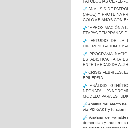
PATOLOGÍAS CEREBR
ANÁLISIS DE PATRO
(APOE) Y PROTEÍNA P
COLOMBIANOS CON E
“APROXIMACIÒN A L
ETAPAS TEMPRANAS D
ESTUDIO DE LA F
DIFERENCIACIÓN Y B
PROGRAMA NACION
ESTADÍSTICA PARA E
ENFERMEDAD DE ALZ
CRISIS FEBRILES: 
EPILEPSIA
ANÁLISIS GENÉTI
NEONATAL (SÍNDROM
MODELO PARA ESTUDI
Análisis del efecto ne
vía PI3K/AKT y función m
Análisis de variable
demencias y trastornos 