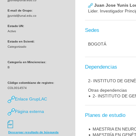
jjyunisl@unal.edu.co
Juan Jose Yunis L
Lider. Investigador Princi
E-mail de Grupo:
jjyunisl@unal.edu.co
Estado UN:
Sedes
Activo
Estado en Scienti:
BOGOTÁ
Categorizado
Categoría en Minciencias:
Dependencias
B
2- INSTITUTO DE GEN
Código colombiano de registro:
COL0014574
Otras dependencias
2- INSTITUTO DE GE
Enlace GrupLAC
Página externa
Planes de estudio
MAESTRIA EN NEUR
Descargar resultado de búsqueda
MAESTRÍA EN GENÉ