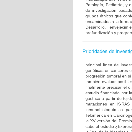
Patología, Pediatría, y 
de investigación basado
grupos étnicos que con
encaminados a la formac
Desarrollo, envejecim
profundización y program
Prioridades de investi
principal línea de inves
genéticas en cánceres ep
progresión tumoral en sí
también evaluar posible
finalmente precisar el d
estudio financiado por l
gástrico a partir de te
mutaciones en K-RAS 
inmunohistoquímica par
Telomérica en Carcinogé
la XV versión del Premi
cabo el estudio ¿Expre