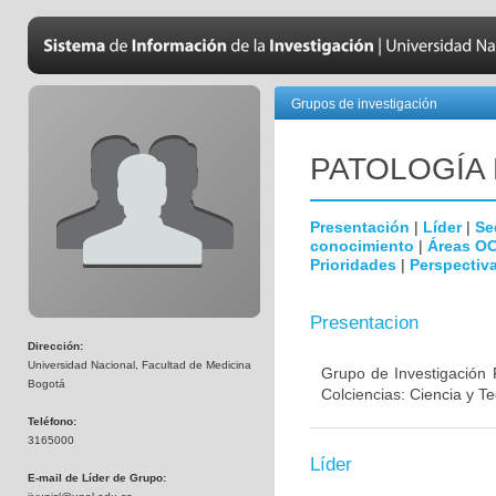
Grupos de investigación
PATOLOGÍA
Presentación
|
Líder
|
Se
conocimiento
|
Áreas O
Prioridades
|
Perspectiva
Presentacion
Dirección:
Universidad Nacional, Facultad de Medicina
Grupo de Investigación 
Bogotá
Colciencias: Ciencia y T
Teléfono:
3165000
Líder
E-mail de Líder de Grupo: