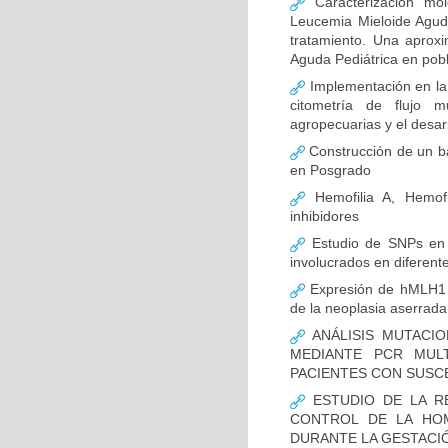
Caracterización mo
Leucemia Mieloide Aguda 
tratamiento. Una aprox
Aguda Pediátrica en pob
Implementación en la
citometría de flujo m
agropecuarias y el desar
Construcción de un ba
en Posgrado
Hemofilia A, Hemofi
inhibidores
Estudio de SNPs en
involucrados en diferent
Expresión de hMLH1 y
de la neoplasia aserrada
ANÁLISIS MUTACIO
MEDIANTE PCR MUL
PACIENTES CON SUSCE
ESTUDIO DE LA R
CONTROL DE LA HOM
DURANTE LA GESTACI