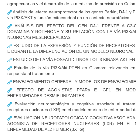
agropecuarias y el desarrollo de la medicina de precisión en Colo
Análisis del efecto neuroprotector de los genes Parkin, DJ-1 y P
vía PI3K/AKT y función mitocondrial en un contexto neurotóxico
ANÁLISIS DEL EFECTO DEL GEN DJ-1 FRENTE A C2-CE
DOPAMINA Y ROTENONE Y SU RELACIÓN CON LA VÍA PI3K/
NEURONAS MESENCEFÁLICAS
ESTUDIO DE LA EXPRESIÓN Y FUNCIÓN DE RECEPTORES
E DURANTE LA DIFERENCIACIÓN DE UN MODELO NEURONAL
ESTUDIO DE LA VÍA FOSFATIDILINOSITOL-3 KINASA-AKT E
Estudio de la vía PI3K/Akt-PTEN en Gliomas: relevancia en i
respuesta al tratamiento
ENVEJECIMIENTO CEREBRAL Y MODELOS DE ENVEJECIM
EFECTO DE AGONISTAS PPARs E IGF1 EN MOD
ENFERMEDADES DESMIELINIZANTES
Evaluación neuropatológica y cognitiva asociada al tratam
receptores nucleares (LXR) en el modelo murino de enfermedad de
EVALUACION NEUROPATOLÓGICA Y COGNITIVA ASOCIADA
AGONISTA DE RECEPTORES NUCLEARES (LXR) EN EL
ENFERMEDAD DE ALZHEIMER (3XTG)