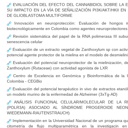
EVALUACIÓN DEL EFECTO DEL CANNABIDIOL SOBRE LA E
SU IMPACTO EN LA VÍA DE SEÑALIZACIÓN PI3K/AKT/HKII 
DE GLIOBLASTOMA MULTIFORME
Innovación en neuroprotección: Evaluación de hongos ma
biotecnológicamente en Colombia como agentes neuroprotectores
Revisión sistemática del papel de la RNA polimerasa III sub
senescencia celular
Evaluación de un extracto vegetal de Zanthoxylum sp con acti
potencial agente protector de la mielina en el modelo de desmielin
Evaluación del potencial neuroprotector de la mielinización, d
Zanthoxylum (Rutaceae) con actividad agonista de LXR
Centro de Excelencia en Genómica y Bioinformática de la U
Colombia - CEGBio
Evaluación del potencial terapéutico in vivo de extractos etan
un modelo murino de la enfermedad de Alzheimer (3xTg-AD)
ANÁLISIS FUNCIONAL CELULAR/MOLECULAR DE LA RN
(POLR3A) ASOCIADO AL SÍNDROME PROGEROIDE NEON
WIEDEMANN-RAUTENSTRAUCH)
Implementación en la Universidad Nacional de un programa qu
citometría de flujo multiparamétrica en la investigacin en