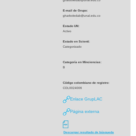
gharboledab@unal.edu.co
E-mail de Grupo:
gharboledab@unal.edu.co
Estado UN:
Activo
Estado en Scienti:
Categorizado
Categoría en Minciencias:
B
Código colombiano de registro:
COL0024006
Enlace GrupLAC
Página externa
Descargar resultado de búsqueda