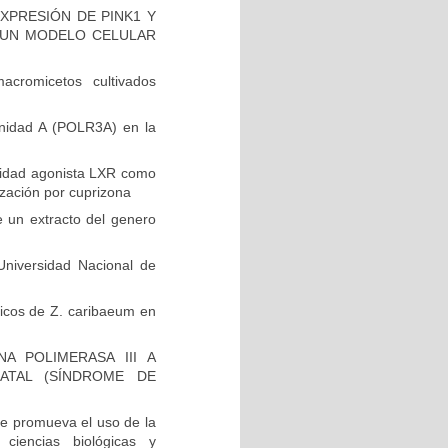
XPRESIÓN DE PINK1 Y
EN UN MODELO CELULAR
cromicetos cultivados
unidad A (POLR3A) en la
vidad agonista LXR como
ización por cuprizona
e un extracto del genero
niversidad Nacional de
ólicos de Z. caribaeum en
A POLIMERASA III A
ATAL (SÍNDROME DE
e promueva el uso de la
 ciencias biológicas y