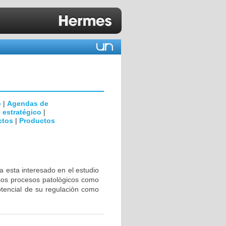
o
|
Agendas de
 estratégico
|
ctos
|
Productos
a esta interesado en el estudio
rsos procesos patològicos como
otencial de su regulaciòn como