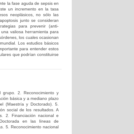
te la fase aguda de sepsis en
iste un incremento en la tasa
esos neoplásicos, no sólo las
a apoptosis junto se consideran
tegias para prevenir (anti-
n una valiosa herramienta para
esórdenes, los cuales ocasionan
mundial. Los estudios básicos
mportante para entender estos
lares que podrían constituirse
l grupo. 2. Reconocimiento y
igación básica y a mediano plazo
el (Maestría y Doctorado). 5.
ión social de los resultados. A
s. 2. Financiación nacional e
 Doctorada en las líneas de
das. 5. Reconocimiento nacional