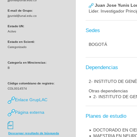
jjyunisl@unal.edu.co
Juan Jose Yunis L
Lider. Investigador Princi
E-mail de Grupo:
jjyunisl@unal.edu.co
Estado UN:
Sedes
Activo
Estado en Scienti:
BOGOTÁ
Categorizado
Categoría en Minciencias:
Dependencias
B
2- INSTITUTO DE GEN
Código colombiano de registro:
COL0014574
Otras dependencias
2- INSTITUTO DE GE
Enlace GrupLAC
Página externa
Planes de estudio
DOCTORADO EN CIE
Descargar resultado de búsqueda
MAESTRIA EN NEUR