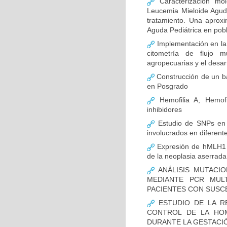
Caracterización mo
Leucemia Mieloide Aguda 
tratamiento. Una aprox
Aguda Pediátrica en pob
Implementación en la
citometría de flujo m
agropecuarias y el desar
Construcción de un ba
en Posgrado
Hemofilia A, Hemofi
inhibidores
Estudio de SNPs en
involucrados en diferent
Expresión de hMLH1 y
de la neoplasia aserrada
ANÁLISIS MUTACIO
MEDIANTE PCR MUL
PACIENTES CON SUSCE
ESTUDIO DE LA R
CONTROL DE LA HOM
DURANTE LA GESTACI