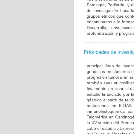
Patología, Pediatría, y 
de investigación basado
grupos étnicos que con
encaminados a la formac
Desarrollo, envejecim
profundización y program
Prioridades de investi
principal línea de inves
genéticas en cánceres ep
progresión tumoral en sí
también evaluar posible
finalmente precisar el d
estudio financiado por l
gástrico a partir de te
mutaciones en K-RAS 
inmunohistoquímica par
Telomérica en Carcinogé
la XV versión del Premi
cabo el estudio ¿Expre