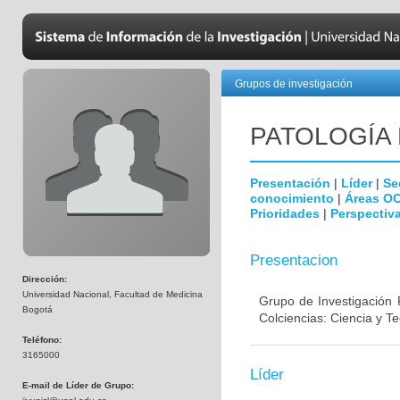
Grupos de investigación
PATOLOGÍA
Presentación
|
Líder
|
Se
conocimiento
|
Áreas O
Prioridades
|
Perspectiva
Presentacion
Dirección:
Universidad Nacional, Facultad de Medicina
Grupo de Investigación 
Bogotá
Colciencias: Ciencia y T
Teléfono:
3165000
Líder
E-mail de Líder de Grupo: