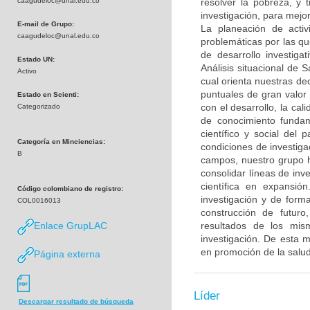
caagudeloc@unal.edu.co
resolver la pobreza, y
investigación, para mejor
E-mail de Grupo:
La planeación de activ
caagudeloc@unal.edu.co
problemáticas por las que
de desarrollo investiga
Estado UN:
Análisis situacional de
Activo
cual orienta nuestras de
puntuales de gran valor
Estado en Scienti:
con el desarrollo, la cal
Categorizado
de conocimiento fundam
científico y social del
Categoría en Minciencias:
condiciones de investiga
B
campos, nuestro grupo ha
consolidar líneas de inv
científica en expansió
Código colombiano de registro:
investigación y de form
COL0016013
construcción de futuro
Enlace GrupLAC
resultados de los mism
investigación. De esta 
en promoción de la salud
Página externa
Líder
Descargar resultado de búsqueda