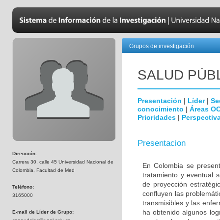
Grupos de investigación
SALUD PÚB
Presentación
|
Líder
|
Se
conocimiento
|
Áreas O
Prioridades
|
Perspectiva
Presentacion
Dirección:
Carrera 30, calle 45 Universidad Nacional de
En Colombia se present
Colombia, Facultad de Med
tratamiento y eventual 
de proyección estratégi
Teléfono:
confluyen las problemát
3165000
transmisibles y las enf
ha obtenido algunos log
E-mail de Líder de Grupo: