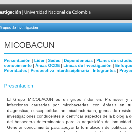
Grupos de investigación
MICOBAC­UN
Presentación
|
Líder
|
Sedes
|
Dependencias
|
Planes de estudi
conocimiento
|
Áreas OCDE
|
Líneas de Investigación
|
Enfoque
Prioridades
|
Perspectiva interdisciplinaria
|
Integrantes
|
Proye
Presentacion
El Grupo MICOBACUN es un grupo ñider en: Promover y desa
infecciones causadas por micobacterias, con énfasis en tub
diagnostico, susceptibilidad antimicobacteriana, genes de resist
investigaciones conducentes a identificar aspectos de la biología d
del hospedero determinantes para la adquisición de inmunidad a
Generar conocimiento para apoyar la formulación de políticas pa