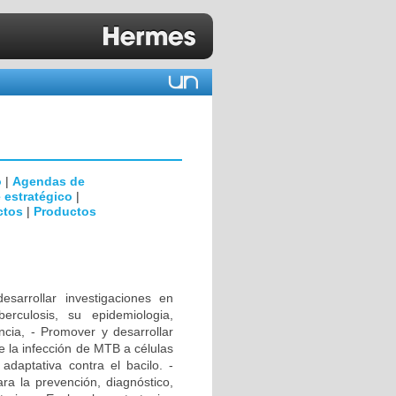
o
|
Agendas de
 estratégico
|
ctos
|
Productos
rrollar investigaciones en
erculosis, su epidemiologia,
encia, - Promover y desarrollar
e la infección de MTB a células
daptativa contra el bacilo. -
ra la prevención, diagnóstico,