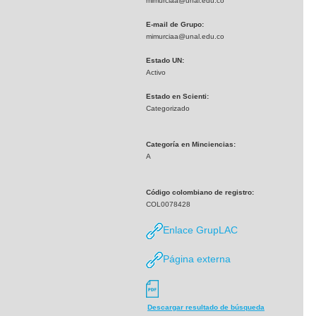
mimurciaa@unal.edu.co
E-mail de Grupo:
mimurciaa@unal.edu.co
Estado UN:
Activo
Estado en Scienti:
Categorizado
Categoría en Minciencias:
A
Código colombiano de registro:
COL0078428
Enlace GrupLAC
Página externa
Descargar resultado de búsqueda