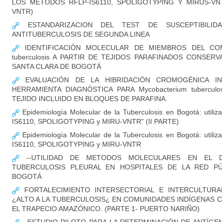
LOS MÉTODOS RFLP-IS6110, SPOLIGOTYPING Y MIRUS-VNTR
VNTR)
ESTANDARIZACION DEL TEST DE SUSCEPTIBILID
ANTITUBERCULOSIS DE SEGUNDA LINEA
IDENTIFICACIÓN MOLECULAR DE MIEMBROS DEL COM
tuberculosis A PARTIR DE TEJIDOS PARAFINADOS CONSER
SANTA CLARA DE BOGOTÁ
EVALUACIÓN DE LA HIBRIDACIÓN CROMOGÉNICA IN
HERRAMIENTA DIAGNÓSTICA PARA Mycobacterium tubercul
TEJIDO INCLUIDO EN BLOQUES DE PARAFINA.
Epidemiología Molecular de la Tuberculosis en Bogotá: utili
IS6110, SPOLIGOTYPING y MIRU-VNTR" (II PARTE)
Epidemiología Molecular de la Tuberculosis en Bogotá: utili
IS6110, SPOLIGOTYPING y MIRU-VNTR
--UTILIDAD DE METODOS MOLECULARES EN EL D
TUBERCULOSIS PLEURAL EN HOSPITALES DE LA RED PÚ
BOGOTÁ
FORTALECIMIENTO INTERSECTORIAL E INTERCULTURA
¿ALTO A LA TUBERCULOSIS¿ EN COMUNIDADES INDÍGENAS 
EL TRAPECIO AMAZÓNICO. (PARTE 1- PUERTO NARIÑO)