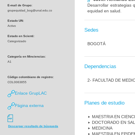
Desarrollar estrategias
E-mail de Grupo:
equidad en salud.
grupequidad_bog@unal.edu.co
Estado UN:
Activo
Sedes
Estado en Scienti:
Categorizado
BOGOTÁ
Categoría en Minciencias:
A1
Dependencias
Código colombiano de registro:
2- FACULTAD DE MEDI
COL0063855
Enlace GrupLAC
Planes de estudio
Página externa
MAESTRIA EN CIEN
DOCTORADO EN SAL
Descargar resultado de búsqueda
MEDICINA
MAESTRIA EN EPIDE