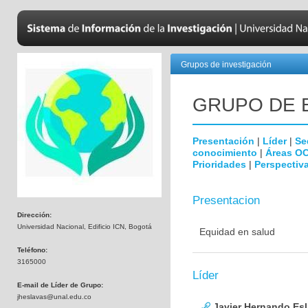
Grupos de investigación
GRUPO DE 
Presentación
|
Líder
|
Se
conocimiento
|
Áreas O
Prioridades
|
Perspectiva
Presentacion
Dirección:
Universidad Nacional, Edificio ICN, Bogotá
Equidad en salud
Teléfono:
3165000
Líder
E-mail de Líder de Grupo:
jheslavas@unal.edu.co
Javier Hernando Es