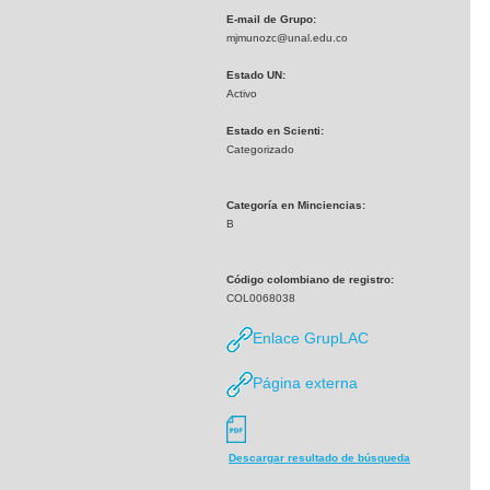
E-mail de Grupo:
mjmunozc@unal.edu.co
Estado UN:
Activo
Estado en Scienti:
Categorizado
Categoría en Minciencias:
B
Código colombiano de registro:
COL0068038
Enlace GrupLAC
Página externa
Descargar resultado de búsqueda