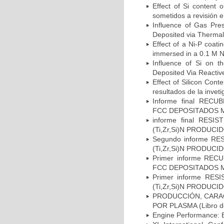
Effect of Si content 
sometidos a revisión e
Influence of Gas Pres
Deposited via Thermal 
Effect of a Ni-P coati
immersed in a 0.1 M Na
Influence of Si on th
Deposited Via Reactive
Effect of Silicon Cont
resultados de la inveti
Informe final RE
FCC DEPOSITADOS ME
informe final RES
(Ti,Zr,Si)N PRODUCI
Segundo informe RE
(Ti,Zr,Si)N PRODUCI
Primer informe R
FCC DEPOSITADOS ME
Primer informe RE
(Ti,Zr,Si)N PRODUCI
PRODUCCIÓN, CARA
POR PLASMA (Libro de 
Engine Performance: Bi