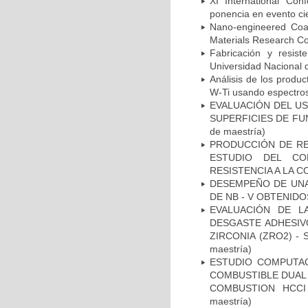
XI International Co
ponencia en evento cie
Nano-engineered Coat
Materials Research Co
Fabricación y resist
Universidad Nacional 
Análisis de los produc
W-Ti usando espectro
EVALUACIÓN DEL US
SUPERFICIES DE FU
de maestría)
PRODUCCIÓN DE REC
ESTUDIO DEL CO
RESISTENCIA A LA CO
DESEMPEÑO DE UNA
DE NB - V OBTENIDOS
EVALUACIÓN DE L
DESGASTE ADHESIV
ZIRCONIA (ZRO2) - 
maestría)
ESTUDIO COMPUTAC
COMBUSTIBLE DUAL 
COMBUSTION HCCI
maestría)