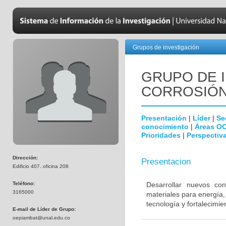
Grupos de investigación
GRUPO DE 
CORROSIÓN,
Presentación
|
Líder
|
Se
conocimiento
|
Áreas O
Prioridades
|
Perspectiva
Dirección:
Presentacion
Edificio 407. oficina 208
Teléfono:
Desarrollar nuevos con
3165000
materiales para energía
tecnología y fortalecimien
E-mail de Líder de Grupo:
oepiambat@unal.edu.co