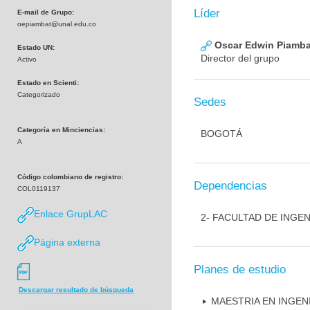
Líder
E-mail de Grupo:
oepiambat@unal.edu.co
Oscar Edwin Piamba
Estado UN:
Director del grupo
Activo
Estado en Scienti:
Categorizado
Sedes
Categoría en Minciencias:
BOGOTÁ
A
Código colombiano de registro:
Dependencias
COL0119137
Enlace GrupLAC
2- FACULTAD DE INGEN
Página externa
Planes de estudio
Descargar resultado de búsqueda
MAESTRIA EN INGENI