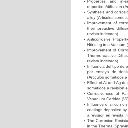
Properties and in-
deposition/diffusion (A
Synthesis and corrosi
alloy (Articulos someti
Improvement of corros
thermoreactive diffus
revista indexada)
Anticorrosive Prope
Nitriding in a Vacuum 
Improvement of Corros
Thermoreactive Diffus
revista indexada)
Influencia del tipo de
por ensayo de desli
(Articulos sometidos a
Effect of Al and Ag do
sometidos a revisión e
Corrosiveness of Pa
Vanadium Carbide (VC) 
Influence of silicon o
coatings deposited by
a revisión en revista 
The Corrosion Resist
in the Thermal Sprayin