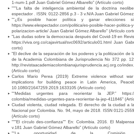
1-num-1.pdf Juan Gabriel Gómez Albarello" (Artículo corto)
"""La falta de inteligencia ambiental de la doctrina neolib
espectador . ISSN: 0122-2856 p.3 - 3 v.N/A Juan Gabriel Gómez A
"“¿Es posible hacer política y ganar elecciones sin
https://www.elespectador.com/politica/es-posible-hacer-politica-y
polarizacion-article/ Juan Gabriel Gómez Albarello" (Artículo cort
"Las dudas sobre la democracia después del Covid-19 en Revist
https://viva.org.co/cajavirtual/svc0692/articulo01.html Juan Gab
corto)
"El declive de la separación de los poderes y la politización de l
de la Academia Colombiana de Jurisprudencia No 372 pp. 12
http://revistaacademiacolombianajurisprudencia.acj.org.co/index.
(Artículo corto)
Carlos Mario Perea (2019) Extreme violence without war 
implications for building peace in Latin America, Peaceb
10.1080/21647259.2019.1633105 (Artículo corto)
"“Medidas urgentes para reorientar la JEP.” https://www
colombia/medidas-urgentes-para-reorientar-la-jep-411846" (Artíc
Ciudad violenta, ciudad relegada. El derecho de la ciudad a l
Nacional por Colombia. No. 94, mayo de 2018. ISSN 0121-2559
(Artículo corto)
"""El círculo des-confianza"" En: Colombia. 2016. El Malpens
v.181 Juan Gabriel Gómez Albarello" (Artículo corto)
"“La oportunidad de la Comisión