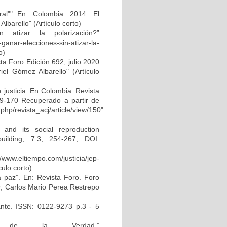
eral"" En: Colombia. 2014. El
lbarello" (Artículo corto)
 atizar la polarización?”
-ganar-elecciones-sin-atizar-la-
o)
a Foro Edición 692, julio 2020
riel Gómez Albarello" (Artículo
a justicia. En Colombia. Revista
9-170 Recuperado a partir de
php/revista_acj/article/view/150"
and its social reproduction
uilding, 7:3, 254-267, DOI:
.eltiempo.com/justicia/jep-
ulo corto)
a paz”. En: Revista Foro. Foro
, Carlos Mario Perea Restrepo
ante. ISSN: 0122-9273 p.3 - 5
 de la Verdad.”