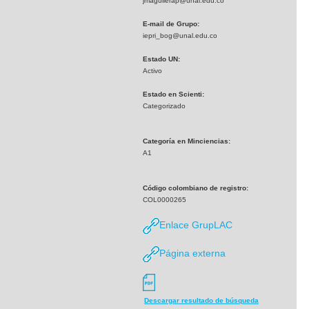
jmaguilerap@unal.edu.co
E-mail de Grupo:
iepri_bog@unal.edu.co
Estado UN:
Activo
Estado en Scienti:
Categorizado
Categoría en Minciencias:
A1
Código colombiano de registro:
COL0000265
Enlace GrupLAC
Página externa
Descargar resultado de búsqueda