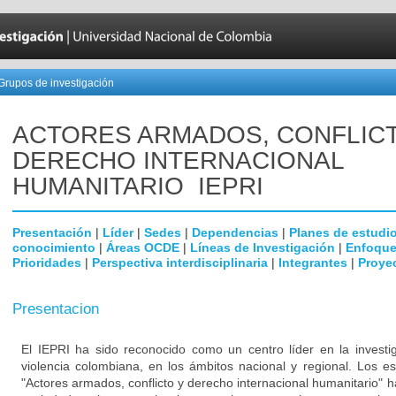
Grupos de investigación
ACTORES ARMADOS, CONFLICT
DERECHO INTERNACIONAL
HUMANITARIO ­ IEPRI
Presentación
|
Líder
|
Sedes
|
Dependencias
|
Planes de estudi
conocimiento
|
Áreas OCDE
|
Líneas de Investigación
|
Enfoque
Prioridades
|
Perspectiva interdisciplinaria
|
Integrantes
|
Proye
Presentacion
El IEPRI ha sido reconocido como un centro líder en la investi
violencia colombiana, en los ámbitos nacional y regional. Los es
"Actores armados, conflicto y derecho internacional humanitario" h