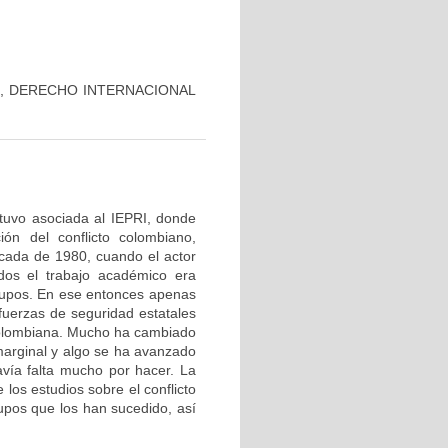
D, DERECHO INTERNACIONAL
estuvo asociada al IEPRI, donde
ión del conflicto colombiano,
écada de 1980, cuando el actor
odos el trabajo académico era
grupos. En ese entonces apenas
 fuerzas de seguridad estatales
 colombiana. Mucho ha cambiado
marginal y algo se ha avanzado
avía falta mucho por hacer. La
los estudios sobre el conflicto
upos que los han sucedido, así