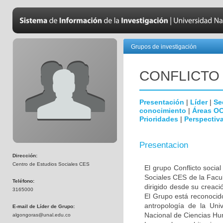
Grupos de investigación
CONFLICTO 
Presentación
|
Líder
|
Se
conocimiento
|
Áreas O
Prioridades
|
Perspectiva
Presentacion
Dirección:
Centro de Estudios Sociales CES
El grupo Conflicto socia
Sociales CES de la Facu
Teléfono:
dirigido desde su creaci
3165000
El Grupo está reconocid
antropología de la Uni
E-mail de Líder de Grupo:
Nacional de Ciencias Hu
algongoras@unal.edu.co