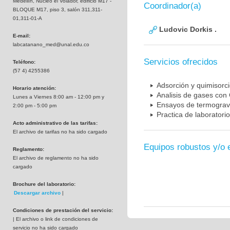
Medellín, Nucleo el Volador, edificio M17 -
Coordinador(a)
BLOQUE M17, piso 3, salón 311,311-
01,311-01-A
Ludovic Dorkis .
E-mail:
labcatanano_med@unal.edu.co
Servicios ofrecidos
Teléfono:
(57 4) 4255386
Adsorción y quimisorc
Horario atención:
Analisis de gases con
Lunes a Viernes 8:00 am - 12:00 pm y
Ensayos de termograv
2:00 pm - 5:00 pm
Practica de laboratori
Acto administrativo de las tarifas:
El archivo de tarifas no ha sido cargado
Equipos robustos y/o 
Reglamento:
El archivo de reglamento no ha sido
cargado
Brochure del laboratorio:
Descargar archivo
|
Condiciones de prestación del servicio:
| El archivo o link de condiciones de
servicio no ha sido cargado