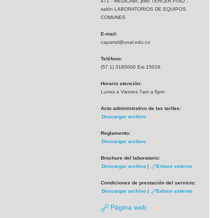
471 - MEDICINA, piso TERCER PISO ,
salón LABORATORIOS DE EQUIPOS
COMUNES
E-mail:
caparral@unal.edu.co
Teléfono:
(57 1) 3165000 Ext.15016
Horario atención:
Lunes a Viernes 7am a 6pm
Acto administrativo de las tarifas:
Descargar archivo
Reglamento:
Descargar archivo
Brochure del laboratorio:
Descargar archivo
|
Enlace externo
Condiciones de prestación del servicio:
Descargar archivo
|
Enlace externo
Página web