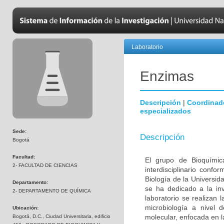
Laboratorio
Enzimas
Descripción
|
Coordinad
especializados
Sede:
Descripción
Bogotá
Facultad:
El grupo de Bioquímic
2- FACULTAD DE CIENCIAS
interdisciplinario con
Biología de la Universi
Departamento:
se ha dedicado a la inv
2- DEPARTAMENTO DE QUÍMICA
laboratorio se realizan 
microbiología a nivel 
Ubicación:
molecular, enfocada en l
Bogotá, D.C., Ciudad Universitaria, edificio