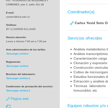
452 - POSGRADO DE BIOQUIMICA Y
CARB0NES, piso 2, salón 201-1B
Coordinador(a)
E-mail:
cysotoo@una.edu.co
Carlos Yesid Soto O
Teléfono:
(57 1) 3165000 Ext.14445
Horario atención:
Servicios ofrecidos
Lunes a Viernes 7:00 am a 7:00 pm
Análisis metabolismo 
Acto administrativo de las tarifas:
Análisis transcriptómi
Descargar archivo
Caracterización carga 
Reglamento:
Clonación y expresión 
Descargar archivo
Construcción vesícul
Cultivo de microorgan
Brochure del laboratorio:
Estudios funcionales 
Descargar archivo
|
Extracción y análisis 
Técnicas laboratorio
Condiciones de prestación del servicio:
Inmunoblot, etc
Descargar archivo
|
Página web
Equipos robustos y/o 