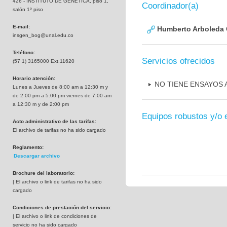
426 - INSTITUTO DE GENETICA, piso 1,
Coordinador(a)
salón 1º piso
E-mail:
Humberto Arboleda
insgen_bog@unal.edu.co
Teléfono:
Servicios ofrecidos
(57 1) 3165000 Ext.11620
Horario atención:
NO TIENE ENSAYOS
Lunes a Jueves de 8:00 am a 12:30 m y
de 2:00 pm a 5:00 pm viernes de 7:00 am
a 12:30 m y de 2:00 pm
Equipos robustos y/o 
Acto administrativo de las tarifas:
El archivo de tarifas no ha sido cargado
Reglamento:
Descargar archivo
Brochure del laboratorio:
| El archivo o link de tarifas no ha sido
cargado
Condiciones de prestación del servicio:
| El archivo o link de condiciones de
servicio no ha sido cargado