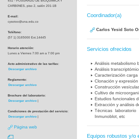
452 - POSGRADO DE BIOQUIMICA Y
CARB0NES, piso 2, salón 201-1B
Coordinador(a)
E-mail:
cysotoo@una.edu.co
Carlos Yesid Soto O
Teléfono:
(57 1) 3165000 Ext.14445
Horario atención:
Servicios ofrecidos
Lunes a Viernes 7:00 am a 7:00 pm
Análisis metabolismo 
Acto administrativo de las tarifas:
Análisis transcriptómi
Descargar archivo
Caracterización carga 
Reglamento:
Clonación y expresión 
Descargar archivo
Construcción vesícul
Cultivo de microorgan
Brochure del laboratorio:
Estudios funcionales 
Descargar archivo
|
Extracción y análisis 
Técnicas laboratorio
Condiciones de prestación del servicio:
Inmunoblot, etc
Descargar archivo
|
Página web
Equipos robustos y/o 