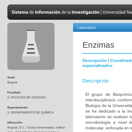
Laboratorio
Enzimas
Descripción
|
Coordinad
especializados
Sede:
Descripción
Bogotá
Facultad:
El grupo de Bioquímic
2- FACULTAD DE CIENCIAS
interdisciplinario con
Biología de la Universi
Departamento:
se ha dedicado a la inv
2- DEPARTAMENTO DE QUÍMICA
laboratorio se realizan 
microbiología a nivel 
Ubicación:
molecular, enfocada en l
Bogotá, D.C., Ciudad Universitaria, edificio