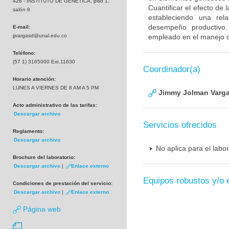
426 - INSTITUTO DE GENETICA, piso 1,
Cuantificar el efecto de
salón 8
estableciendo una rela
desempeño productivo.
E-mail:
jjvargasd@unal.edu.co
empleado en el manejo d
Teléfono:
(57 1) 3165000 Ext.11630
Coordinador(a)
Horario atención:
LUNES A VIERNES DE 8 AM A 5 PM
Jimmy Jolman Varga
Acto administrativo de las tarifas:
Descargar archivo
Servicios ofrecidos
Reglamento:
Descargar archivo
No aplica para el labo
Brochure del laboratorio:
Descargar archivo
|
Enlace externo
Equipos robustos y/o 
Condiciones de prestación del servicio:
Descargar archivo
|
Enlace externo
Página web