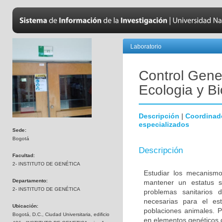
Laboratorio
Control Gene
Ecologia y Bi
Descripción
|
Coordinad
especializados
Sede:
Bogotá
Descripción
Facultad:
2- INSTITUTO DE GENÉTICA
Estudiar los mecanismo
Departamento:
mantener un estatus sa
2- INSTITUTO DE GENÉTICA
problemas sanitarios 
necesarias para el es
Ubicación:
poblaciones animales. 
Bogotá, D.C., Ciudad Universitaria, edificio
en elementos genéticos 