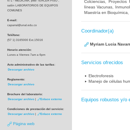
471 - MEDICINA, piso TERCER PISO ,
Colciencias, Proyectos
salón LABORATORIOS DE EQUIPOS
líneas Vacunas, Inmunol
COMUNES
Maestría en Bioquímica, 
E-mail:
caparral@unal.edu.co
Coordinador(a)
Teléfono:
(57 1) 3165000 Ext.15016
Myriam Lucia Navarr
Horario atención:
Lunes a Viernes 7am a 6pm
Servicios ofrecidos
Acto administrativo de las tarifas:
Descargar archivo
Electroforesis
Reglamento:
Manejo de células hum
Descargar archivo
Brochure del laboratorio:
Equipos robustos y/o 
Descargar archivo
|
Enlace externo
Condiciones de prestación del servicio:
Descargar archivo
|
Enlace externo
Página web