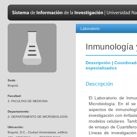
Laboratorio
Inmunología 
Descripción
|
Coordinad
especializados
Sede:
Descripción
Bogotá
Facultad:
El Laboratorio de Inmu
2- FACULTAD DE MEDICINA
Microbiología. En él s
aspectos de inmunologí
Departamento:
investigación con énfasi
2- DEPARTAMENTO DE MICROBIOLOGÍA
modelos celulares. Tambi
de ensayo de Cuantiferon
Ubicación:
Líneas de investigació
Bogotá, D.C., Ciudad Universitaria, edificio