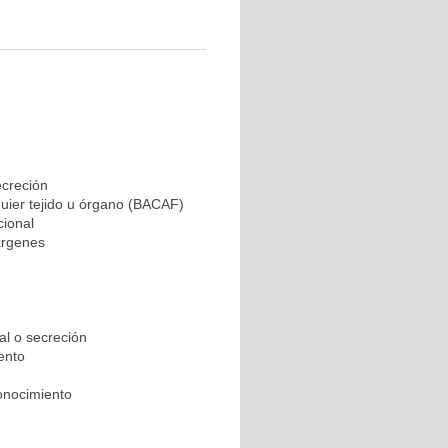
ecreción
quier tejido u órgano (BACAF)
cional
árgenes
al o secreción
ento
onocimiento