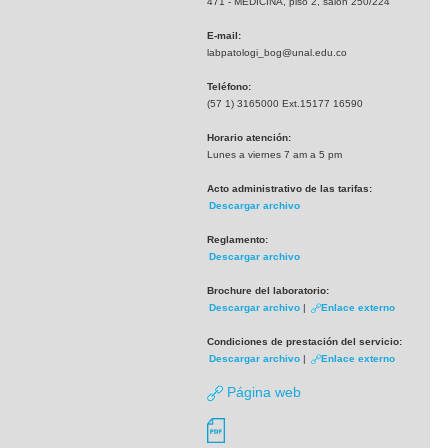
471 - MEDICINA, piso 2, salón 250/224
E-mail:
labpatologi_bog@unal.edu.co
Teléfono:
(57 1) 3165000 Ext.15177 16590
Horario atención:
Lunes a viernes 7 am a 5 pm
Acto administrativo de las tarifas:
Descargar archivo
Reglamento:
Descargar archivo
Brochure del laboratorio:
Descargar archivo
|
Enlace externo
Condiciones de prestación del servicio:
Descargar archivo
|
Enlace externo
Página web