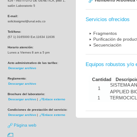
Humberto Arboleda
426 - INSTITUTO DE GENETICA, piso 1,
salón Laboratorio 5
E-mail:
Servicios ofrecidos
solicitssigmol@unal.edu.co
Teléfono:
Fragmentos
(57 1) 3165000 Ext.11634 11636
Purificación de produ
Secuenciación
Horario atención:
Lunes a Viernes 8 am a 5 pm
Acto administrativo de las tarifas:
Equipos robustos y/o 
Descargar archivo
Reglamento:
Cantidad
Descripci
Descargar archivo
SISTEMA A
1
APPLIED B
Brochure del laboratorio:
1
TERMOCIC
Descargar archivo
|
Enlace externo
Condiciones de prestación del servicio:
Descargar archivo
|
Enlace externo
Página web