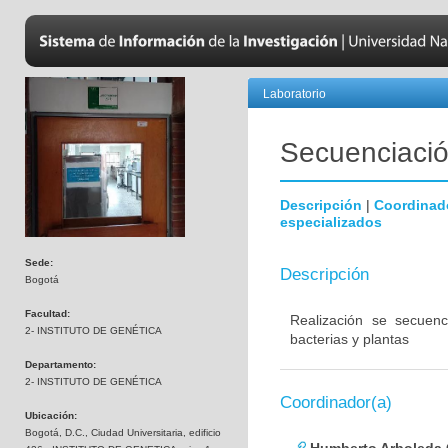
Laboratorio
Secuenciación
Descripción
|
Coordinad
especializados
Sede:
Descripción
Bogotá
Facultad:
Realización se secuenc
2- INSTITUTO DE GENÉTICA
bacterias y plantas
Departamento:
2- INSTITUTO DE GENÉTICA
Coordinador(a)
Ubicación:
Bogotá, D.C., Ciudad Universitaria, edificio