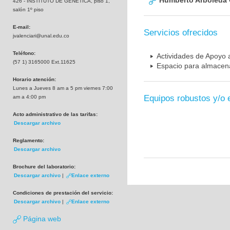
Humberto Arboleda
426 - INSTITUTO DE GENETICA, piso 1,
salón 1º piso
E-mail:
Servicios ofrecidos
jvalenciari@unal.edu.co
Teléfono:
Actividades de Apoyo a
(57 1) 3165000 Ext.11625
Espacio para almacena
Horario atención:
Lunes a Jueves 8 am a 5 pm viernes 7:00
Equipos robustos y/o 
am a 4:00 pm
Acto administrativo de las tarifas:
Descargar archivo
Reglamento:
Descargar archivo
Brochure del laboratorio:
Descargar archivo
|
Enlace externo
Condiciones de prestación del servicio:
Descargar archivo
|
Enlace externo
Página web