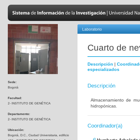
Laboratorio
Cuarto de nev
Descripción
|
Coordinad
especializados
Sede:
Descripción
Bogotá
Facultad:
Almacenamiento de mues
2- INSTITUTO DE GENÉTICA
hidropónicas.
Departamento:
2- INSTITUTO DE GENÉTICA
Coordinador(a)
Ubicación:
Bogotá, D.C., Ciudad Universitaria, edificio