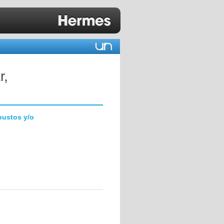
r,
bustos y/o