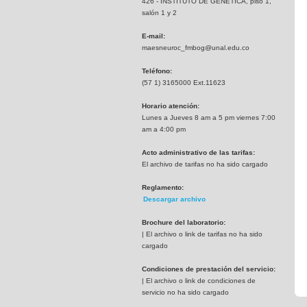
426 - INSTITUTO DE GENETICA, piso 1,
salón 1 y 2
E-mail:
maesneuroc_fmbog@unal.edu.co
Teléfono:
(57 1) 3165000 Ext.11623
Horario atención:
Lunes a Jueves 8 am a 5 pm viernes 7:00
am a 4:00 pm
Acto administrativo de las tarifas:
El archivo de tarifas no ha sido cargado
Reglamento:
Descargar archivo
Brochure del laboratorio:
| El archivo o link de tarifas no ha sido
cargado
Condiciones de prestación del servicio:
| El archivo o link de condiciones de
servicio no ha sido cargado