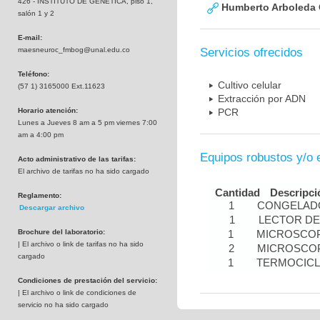
426 - INSTITUTO DE GENETICA, piso 1,
Humberto Arboleda
salón 1 y 2
E-mail:
maesneuroc_fmbog@unal.edu.co
Servicios ofrecidos
Teléfono:
Cultivo celular
(57 1) 3165000 Ext.11623
Extracción por ADN
Horario atención:
PCR
Lunes a Jueves 8 am a 5 pm viernes 7:00
am a 4:00 pm
Equipos robustos y/o 
Acto administrativo de las tarifas:
El archivo de tarifas no ha sido cargado
Cantidad
Descripci
Reglamento:
1
CONGELADO
Descargar archivo
1
LECTOR DE
Brochure del laboratorio:
1
MICROSCOP
| El archivo o link de tarifas no ha sido
2
MICROSCOP
cargado
1
TERMOCIC
Condiciones de prestación del servicio:
| El archivo o link de condiciones de
servicio no ha sido cargado