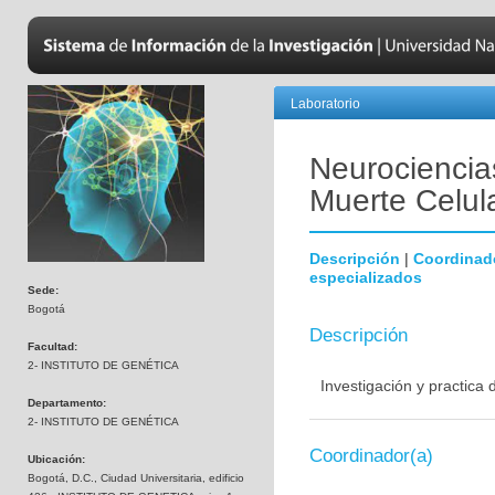
Laboratorio
Neurociencias
Muerte Celul
Descripción
|
Coordinad
especializados
Sede:
Bogotá
Descripción
Facultad:
2- INSTITUTO DE GENÉTICA
Investigación y practica
Departamento:
2- INSTITUTO DE GENÉTICA
Coordinador(a)
Ubicación:
Bogotá, D.C., Ciudad Universitaria, edificio