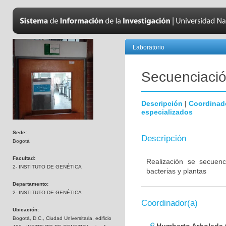
Laboratorio
Secuenciación
Descripción
|
Coordinad
especializados
Sede:
Descripción
Bogotá
Facultad:
Realización se secuenc
2- INSTITUTO DE GENÉTICA
bacterias y plantas
Departamento:
2- INSTITUTO DE GENÉTICA
Coordinador(a)
Ubicación:
Bogotá, D.C., Ciudad Universitaria, edificio