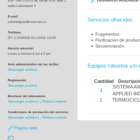
Humberto Arboleda
426 - INSTITUTO DE GENETICA, piso 1,
salón Laboratorio 5
E-mail:
Servicios ofrecidos
solicitssigmol@unal.edu.co
Teléfono:
Fragmentos
(57 1) 3165000 Ext.11634 11636
Purificación de produ
Secuenciación
Horario atención:
Lunes a Viernes 8 am a 5 pm
Acto administrativo de las tarifas:
Equipos robustos y/o 
Descargar archivo
Reglamento:
Cantidad
Descripci
Descargar archivo
SISTEMA A
1
APPLIED B
Brochure del laboratorio:
1
TERMOCIC
Descargar archivo
|
Enlace externo
Condiciones de prestación del servicio:
Descargar archivo
|
Enlace externo
Página web