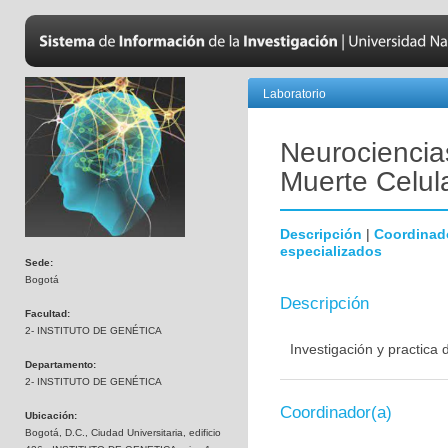
Laboratorio
Neurociencias
Muerte Celul
Descripción
|
Coordinad
especializados
Sede:
Bogotá
Descripción
Facultad:
2- INSTITUTO DE GENÉTICA
Investigación y practica
Departamento:
2- INSTITUTO DE GENÉTICA
Coordinador(a)
Ubicación:
Bogotá, D.C., Ciudad Universitaria, edificio