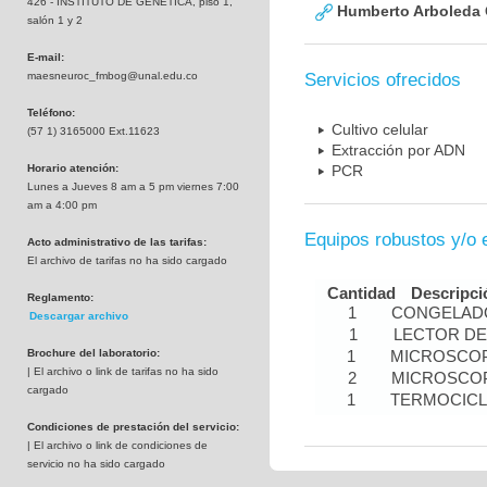
426 - INSTITUTO DE GENETICA, piso 1,
Humberto Arboleda
salón 1 y 2
E-mail:
maesneuroc_fmbog@unal.edu.co
Servicios ofrecidos
Teléfono:
Cultivo celular
(57 1) 3165000 Ext.11623
Extracción por ADN
Horario atención:
PCR
Lunes a Jueves 8 am a 5 pm viernes 7:00
am a 4:00 pm
Equipos robustos y/o 
Acto administrativo de las tarifas:
El archivo de tarifas no ha sido cargado
Cantidad
Descripci
Reglamento:
1
CONGELADO
Descargar archivo
1
LECTOR DE
Brochure del laboratorio:
1
MICROSCOP
| El archivo o link de tarifas no ha sido
2
MICROSCOP
cargado
1
TERMOCIC
Condiciones de prestación del servicio:
| El archivo o link de condiciones de
servicio no ha sido cargado