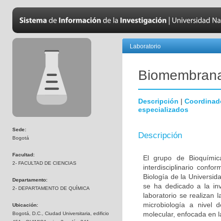
Laboratorio
Biomembran
Descripción
|
Coordinad
especializados
Sede:
Descripción
Bogotá
Facultad:
El grupo de Bioquímic
2- FACULTAD DE CIENCIAS
interdisciplinario con
Biología de la Universi
Departamento:
se ha dedicado a la inv
2- DEPARTAMENTO DE QUÍMICA
laboratorio se realizan 
microbiología a nivel 
Ubicación:
molecular, enfocada en l
Bogotá, D.C., Ciudad Universitaria, edificio