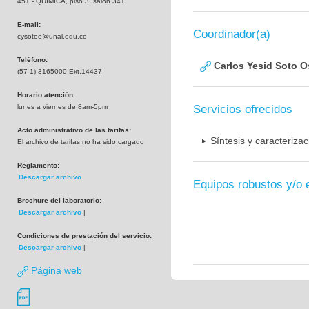
451 - QUIMICA, piso 3, salón 341
E-mail:
Coordinador(a)
cysotoo@unal.edu.co
Teléfono:
Carlos Yesid Soto O
(57 1) 3165000 Ext.14437
Horario atención:
lunes a viernes de 8am-5pm
Servicios ofrecidos
Acto administrativo de las tarifas:
Síntesis y caracteriza
El archivo de tarifas no ha sido cargado
Reglamento:
Descargar archivo
Equipos robustos y/o 
Brochure del laboratorio:
Descargar archivo
|
Condiciones de prestación del servicio:
Descargar archivo
|
Página web