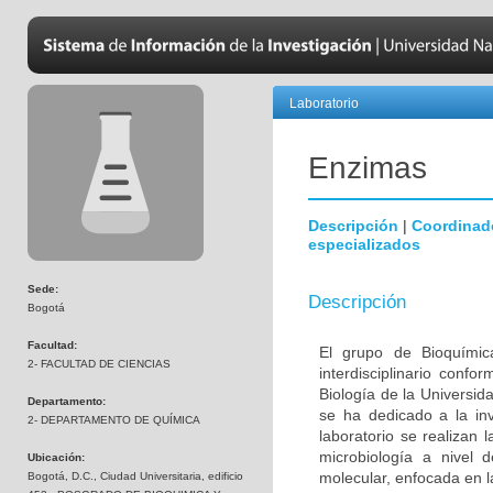
Laboratorio
Enzimas
Descripción
|
Coordinad
especializados
Sede:
Descripción
Bogotá
Facultad:
El grupo de Bioquímic
2- FACULTAD DE CIENCIAS
interdisciplinario con
Biología de la Universi
Departamento:
se ha dedicado a la inv
2- DEPARTAMENTO DE QUÍMICA
laboratorio se realizan 
microbiología a nivel 
Ubicación:
molecular, enfocada en l
Bogotá, D.C., Ciudad Universitaria, edificio