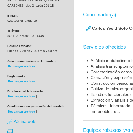
452 - POSGRADO DE BIOQUIMICA Y
CARB0NES, piso 2, salón 201-1B
Coordinador(a)
E-mail:
cysotoo@una.edu.co
Carlos Yesid Soto O
Teléfono:
(57 1) 3165000 Ext.14445
Horario atención:
Servicios ofrecidos
Lunes a Viernes 7:00 am a 7:00 pm
Análisis metabolismo 
Acto administrativo de las tarifas:
Análisis transcriptómi
Descargar archivo
Caracterización carga 
Reglamento:
Clonación y expresión 
Descargar archivo
Construcción vesícul
Cultivo de microorgan
Brochure del laboratorio:
Estudios funcionales 
Descargar archivo
|
Extracción y análisis 
Técnicas laboratorio
Condiciones de prestación del servicio:
Inmunoblot, etc
Descargar archivo
|
Página web
Equipos robustos y/o 