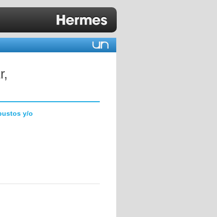
r,
bustos y/o