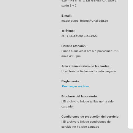
426 - INSTITUTO DE GENETICA, piso 1,
salón 1 y 2
E-mail:
maesneuroc_fmbog@unal.edu.co
Teléfono:
(57 1) 3165000 Ext.11623
Horario atención:
Lunes a Jueves 8 am a 5 pm viernes 7:00
am a 4:00 pm
Acto administrativo de las tarifas:
El archivo de tarifas no ha sido cargado
Reglamento:
Descargar archivo
Brochure del laboratorio:
| El archivo o link de tarifas no ha sido
cargado
Condiciones de prestación del servicio:
| El archivo o link de condiciones de
servicio no ha sido cargado