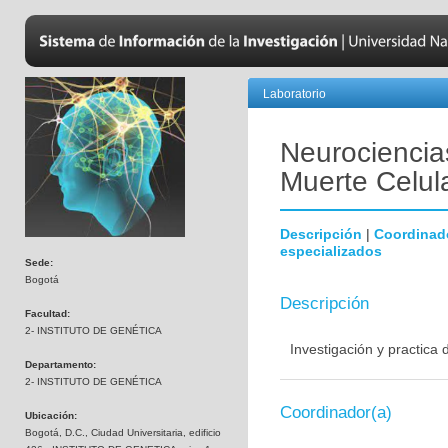
Laboratorio
Neurociencias
Muerte Celul
Descripción
|
Coordinad
especializados
Sede:
Bogotá
Descripción
Facultad:
2- INSTITUTO DE GENÉTICA
Investigación y practica
Departamento:
2- INSTITUTO DE GENÉTICA
Coordinador(a)
Ubicación:
Bogotá, D.C., Ciudad Universitaria, edificio