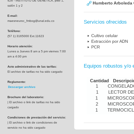
426 - INSTITUTO DE GENETICA, piso 1,
Humberto Arboleda
salón 1 y 2
E-mail:
maesneuroc_fmbog@unal.edu.co
Servicios ofrecidos
Teléfono:
Cultivo celular
(57 1) 3165000 Ext.11623
Extracción por ADN
Horario atención:
PCR
Lunes a Jueves 8 am a 5 pm viernes 7:00
am a 4:00 pm
Equipos robustos y/o 
Acto administrativo de las tarifas:
El archivo de tarifas no ha sido cargado
Cantidad
Descripci
Reglamento:
1
CONGELADO
Descargar archivo
1
LECTOR DE
Brochure del laboratorio:
1
MICROSCOP
| El archivo o link de tarifas no ha sido
2
MICROSCOP
cargado
1
TERMOCIC
Condiciones de prestación del servicio:
| El archivo o link de condiciones de
servicio no ha sido cargado