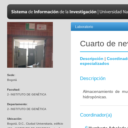
Laboratorio
Cuarto de nev
Descripción
|
Coordinad
especializados
Sede:
Descripción
Bogotá
Facultad:
Almacenamiento de mues
2- INSTITUTO DE GENÉTICA
hidropónicas.
Departamento:
2- INSTITUTO DE GENÉTICA
Coordinador(a)
Ubicación:
Bogotá, D.C., Ciudad Universitaria, edificio