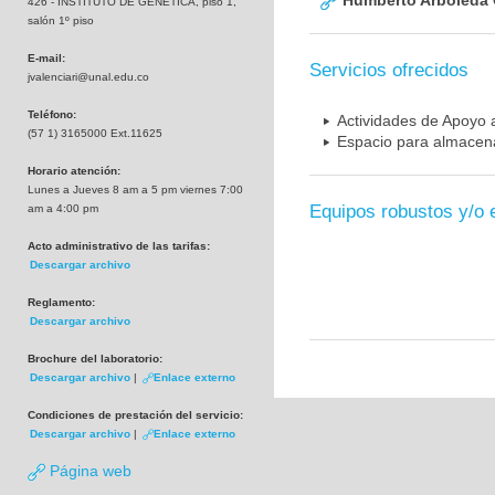
Humberto Arboleda
426 - INSTITUTO DE GENETICA, piso 1,
salón 1º piso
E-mail:
Servicios ofrecidos
jvalenciari@unal.edu.co
Teléfono:
Actividades de Apoyo a
(57 1) 3165000 Ext.11625
Espacio para almacena
Horario atención:
Lunes a Jueves 8 am a 5 pm viernes 7:00
Equipos robustos y/o 
am a 4:00 pm
Acto administrativo de las tarifas:
Descargar archivo
Reglamento:
Descargar archivo
Brochure del laboratorio:
Descargar archivo
|
Enlace externo
Condiciones de prestación del servicio:
Descargar archivo
|
Enlace externo
Página web