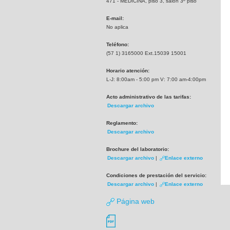
471 - MEDICINA, piso 3, salón 3º piso
E-mail:
No aplica
Teléfono:
(57 1) 3165000 Ext.15039 15001
Horario atención:
L-J: 8:00am - 5:00 pm V: 7:00 am-4:00pm
Acto administrativo de las tarifas:
Descargar archivo
Reglamento:
Descargar archivo
Brochure del laboratorio:
Descargar archivo
|
Enlace externo
Condiciones de prestación del servicio:
Descargar archivo
|
Enlace externo
Página web