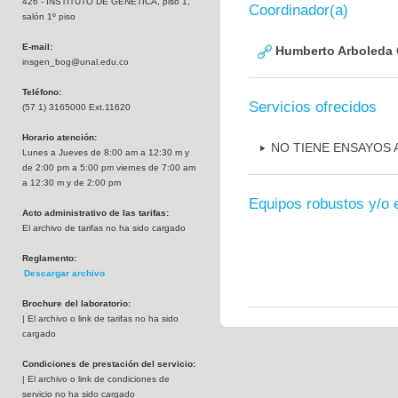
426 - INSTITUTO DE GENETICA, piso 1,
Coordinador(a)
salón 1º piso
E-mail:
Humberto Arboleda
insgen_bog@unal.edu.co
Teléfono:
Servicios ofrecidos
(57 1) 3165000 Ext.11620
Horario atención:
NO TIENE ENSAYOS
Lunes a Jueves de 8:00 am a 12:30 m y
de 2:00 pm a 5:00 pm viernes de 7:00 am
a 12:30 m y de 2:00 pm
Equipos robustos y/o 
Acto administrativo de las tarifas:
El archivo de tarifas no ha sido cargado
Reglamento:
Descargar archivo
Brochure del laboratorio:
| El archivo o link de tarifas no ha sido
cargado
Condiciones de prestación del servicio:
| El archivo o link de condiciones de
servicio no ha sido cargado