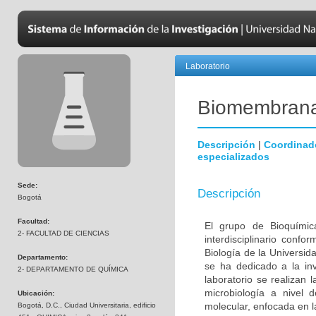
Laboratorio
Biomembran
Descripción
|
Coordinad
especializados
Sede:
Descripción
Bogotá
Facultad:
El grupo de Bioquímic
2- FACULTAD DE CIENCIAS
interdisciplinario con
Biología de la Universi
Departamento:
se ha dedicado a la inv
2- DEPARTAMENTO DE QUÍMICA
laboratorio se realizan 
microbiología a nivel 
Ubicación:
molecular, enfocada en l
Bogotá, D.C., Ciudad Universitaria, edificio