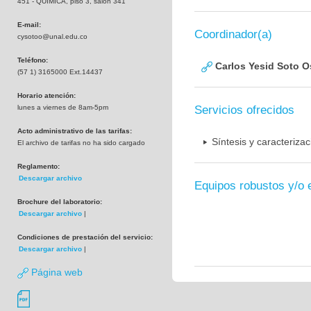
451 - QUIMICA, piso 3, salón 341
E-mail:
Coordinador(a)
cysotoo@unal.edu.co
Teléfono:
Carlos Yesid Soto O
(57 1) 3165000 Ext.14437
Horario atención:
lunes a viernes de 8am-5pm
Servicios ofrecidos
Acto administrativo de las tarifas:
Síntesis y caracteriza
El archivo de tarifas no ha sido cargado
Reglamento:
Descargar archivo
Equipos robustos y/o 
Brochure del laboratorio:
Descargar archivo
|
Condiciones de prestación del servicio:
Descargar archivo
|
Página web