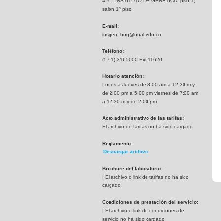
426 - INSTITUTO DE GENETICA, piso 1,
salón 1º piso
E-mail:
insgen_bog@unal.edu.co
Teléfono:
(57 1) 3165000 Ext.11620
Horario atención:
Lunes a Jueves de 8:00 am a 12:30 m y
de 2:00 pm a 5:00 pm viernes de 7:00 am
a 12:30 m y de 2:00 pm
Acto administrativo de las tarifas:
El archivo de tarifas no ha sido cargado
Reglamento:
Descargar archivo
Brochure del laboratorio:
| El archivo o link de tarifas no ha sido
cargado
Condiciones de prestación del servicio:
| El archivo o link de condiciones de
servicio no ha sido cargado