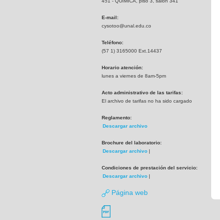
451 - QUIMICA, piso 3, salón 341
E-mail:
cysotoo@unal.edu.co
Teléfono:
(57 1) 3165000 Ext.14437
Horario atención:
lunes a viernes de 8am-5pm
Acto administrativo de las tarifas:
El archivo de tarifas no ha sido cargado
Reglamento:
Descargar archivo
Brochure del laboratorio:
Descargar archivo
|
Condiciones de prestación del servicio:
Descargar archivo
|
Página web