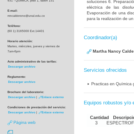
451 - QUIMICA, piso 1, salón 151
soluciones 6. Preparació
eléctrica de las diso
E-mail:
Evaporación de una diso
mncalderono@unal.edu.co
para la realización de un 
Teléfono:
(60 1) 3165000 Ext.14401
Coordinador(a)
Horario atención:
Martes, miércoles, jueves y viernes de
Martha Nancy Calde
7am-6pm
Acto administrativo de las tarifas:
Descargar archivo
Servicios ofrecidos
Reglamento:
Descargar archivo
Practicas en Química 
Brochure del laboratorio:
Descargar archivo
|
Enlace externo
Equipos robustos y/o 
Condiciones de prestación del servicio:
Descargar archivo
|
Enlace externo
Cantidad
Descripci
Página web
3
ESPECTRO