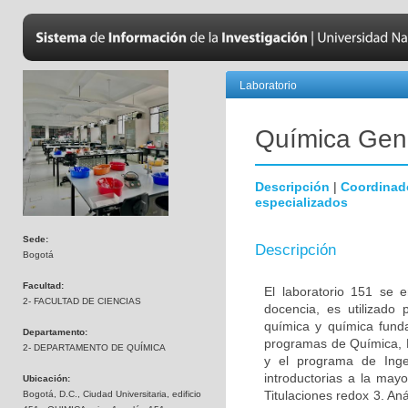
Laboratorio
Química Gen
Descripción
|
Coordinad
especializados
Sede:
Descripción
Bogotá
Facultad:
El laboratorio 151 se 
2- FACULTAD DE CIENCIAS
docencia, es utilizado 
química y química funda
Departamento:
programas de Química, F
2- DEPARTAMENTO DE QUÍMICA
y el programa de Ingen
introductorias a la may
Ubicación:
Titulaciones redox 3. An
Bogotá, D.C., Ciudad Universitaria, edificio