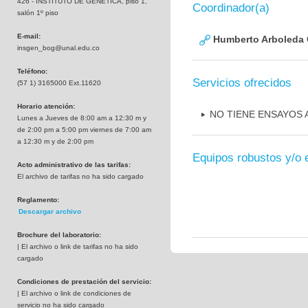
426 - INSTITUTO DE GENETICA, piso 1,
Coordinador(a)
salón 1º piso
E-mail:
Humberto Arboleda
insgen_bog@unal.edu.co
Teléfono:
Servicios ofrecidos
(57 1) 3165000 Ext.11620
Horario atención:
NO TIENE ENSAYOS
Lunes a Jueves de 8:00 am a 12:30 m y
de 2:00 pm a 5:00 pm viernes de 7:00 am
a 12:30 m y de 2:00 pm
Equipos robustos y/o 
Acto administrativo de las tarifas:
El archivo de tarifas no ha sido cargado
Reglamento:
Descargar archivo
Brochure del laboratorio:
| El archivo o link de tarifas no ha sido
cargado
Condiciones de prestación del servicio:
| El archivo o link de condiciones de
servicio no ha sido cargado