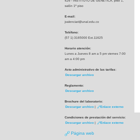
426 - INSTITUTO DE GENETICA, piso 1,
salón 1º piso
E-mail:
jvalenciari@unal.edu.co
Teléfono:
(57 1) 3165000 Ext.11625
Horario atención:
Lunes a Jueves 8 am a 5 pm viernes 7:00
am a 4:00 pm
Acto administrativo de las tarifas:
Descargar archivo
Reglamento:
Descargar archivo
Brochure del laboratorio:
Descargar archivo
|
Enlace externo
Condiciones de prestación del servicio:
Descargar archivo
|
Enlace externo
Página web