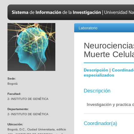
Laboratorio
Neurociencias
Muerte Celul
Descripción
|
Coordinad
especializados
Sede:
Bogotá
Descripción
Facultad:
2- INSTITUTO DE GENÉTICA
Investigación y practica
Departamento:
2- INSTITUTO DE GENÉTICA
Coordinador(a)
Ubicación:
Bogotá, D.C., Ciudad Universitaria, edificio