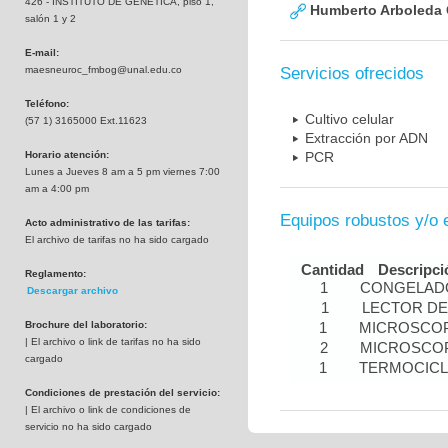
426 - INSTITUTO DE GENETICA, piso 1,
Humberto Arboleda
salón 1 y 2
E-mail:
maesneuroc_fmbog@unal.edu.co
Servicios ofrecidos
Teléfono:
Cultivo celular
(57 1) 3165000 Ext.11623
Extracción por ADN
Horario atención:
PCR
Lunes a Jueves 8 am a 5 pm viernes 7:00
am a 4:00 pm
Equipos robustos y/o 
Acto administrativo de las tarifas:
El archivo de tarifas no ha sido cargado
Cantidad
Descripci
Reglamento:
1
CONGELADO
Descargar archivo
1
LECTOR DE
Brochure del laboratorio:
1
MICROSCOP
| El archivo o link de tarifas no ha sido
2
MICROSCOP
cargado
1
TERMOCIC
Condiciones de prestación del servicio:
| El archivo o link de condiciones de
servicio no ha sido cargado