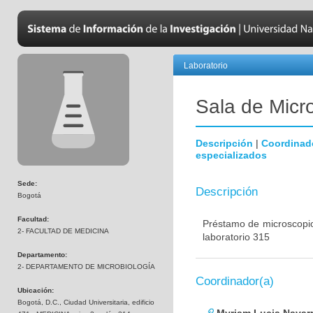
Laboratorio
Sala de Micr
Descripción
|
Coordinad
especializados
Sede:
Descripción
Bogotá
Facultad:
Préstamo de microscopio
2- FACULTAD DE MEDICINA
laboratorio 315
Departamento:
2- DEPARTAMENTO DE MICROBIOLOGÍA
Coordinador(a)
Ubicación:
Bogotá, D.C., Ciudad Universitaria, edificio