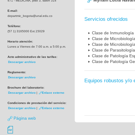
Myriam Lucia Navarr
471 - MEDICINA, piso 3, salón 314
E-mail:
departmic_bogota@unal.edu.co
Servicios ofrecidos
Teléfono:
(57 1) 3165000 Ext.15029
Clase de Inmunología
Clase de Microbiologí
Horario atención:
Clase de Microbiologí
Lunes a Viernes de 7:00 a.m. a 5:00 p.m.
Clase de Parasitología
Clase de Patología Es
Acto administrativo de las tarifas:
Clase de Patología Ge
Descargar archivo
Reglamento:
Descargar archivo
Equipos robustos y/o 
Brochure del laboratorio:
Descargar archivo
|
Enlace externo
Condiciones de prestación del servicio:
Descargar archivo
|
Enlace externo
Página web