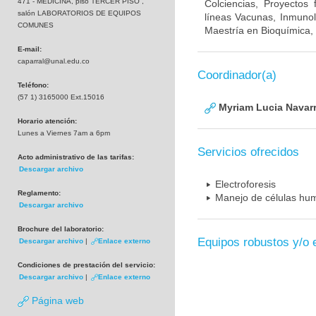
471 - MEDICINA, piso TERCER PISO ,
Colciencias, Proyectos
salón LABORATORIOS DE EQUIPOS
líneas Vacunas, Inmunol
COMUNES
Maestría en Bioquímica, 
E-mail:
caparral@unal.edu.co
Coordinador(a)
Teléfono:
(57 1) 3165000 Ext.15016
Myriam Lucia Navarr
Horario atención:
Lunes a Viernes 7am a 6pm
Servicios ofrecidos
Acto administrativo de las tarifas:
Descargar archivo
Electroforesis
Reglamento:
Manejo de células hum
Descargar archivo
Brochure del laboratorio:
Equipos robustos y/o 
Descargar archivo
|
Enlace externo
Condiciones de prestación del servicio:
Descargar archivo
|
Enlace externo
Página web