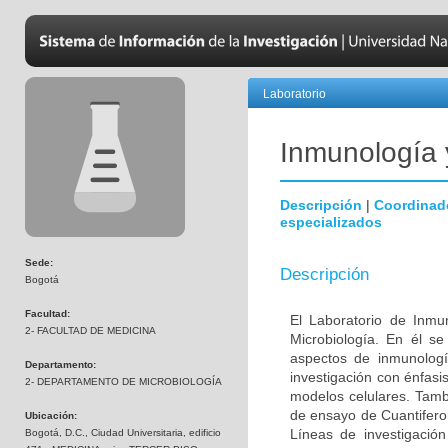
Laboratorio
Inmunología 
Descripción
|
Coordinad
especializados
Sede:
Descripción
Bogotá
Facultad:
El Laboratorio de Inmu
2- FACULTAD DE MEDICINA
Microbiología. En él s
aspectos de inmunologí
Departamento:
investigación con énfasi
2- DEPARTAMENTO DE MICROBIOLOGÍA
modelos celulares. Tambi
de ensayo de Cuantiferon
Ubicación:
Líneas de investigació
Bogotá, D.C., Ciudad Universitaria, edificio